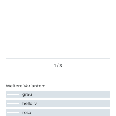
Weitere Varianten:
grau
helloliv
rosa