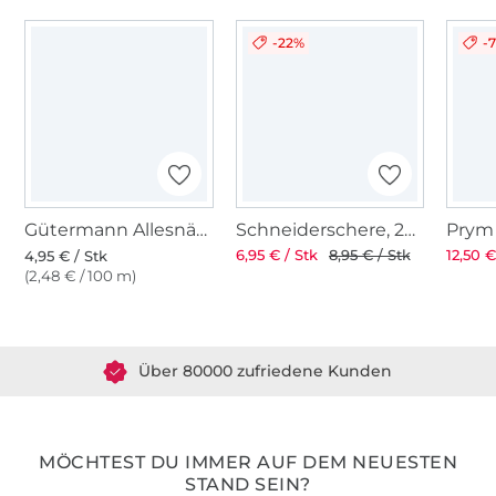
-22%
-
Gütermann Allesnäher (093) dunkelgrau
Schneiderschere, 25 cm
6,95 € / Stk
8,95 € / Stk
12,50 €
4,95 € / Stk
(2,48 € / 100 m)
Über 1.8 Millionen Meter Stoff versandfertig
Über 80000 zufriedene Kunden
36 Jahre Erfahrung
MÖCHTEST DU IMMER AUF DEM NEUESTEN
STAND SEIN?