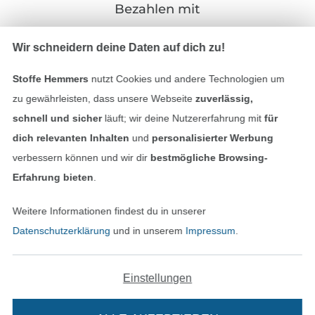
Bezahlen mit
Wir schneidern deine Daten auf dich zu!
Stoffe Hemmers
nutzt Cookies und andere Technologien um
zu gewährleisten, dass unsere Webseite
zuverlässig,
schnell und sicher
läuft; wir deine Nutzererfahrung mit
für
Unsere Versandpartner
dich relevanten Inhalten
und
personalisierter Werbung
verbessern können und wir dir
bestmögliche Browsing-
Erfahrung bieten
.
Weitere Informationen findest du in unserer
In den deutschen Shop wechseln (aktuell gewählt
Datenschutzerklärung
und in unserem
Impressum
.
Impressum
Einstellungen
AGB