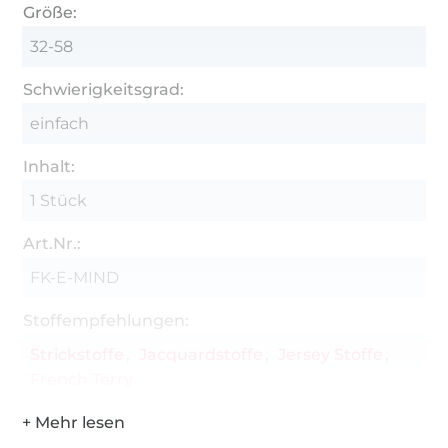
Größe:
32-58
Schwierigkeitsgrad:
einfach
Inhalt:
1 Stück
Art.Nr.:
FK-E-MIND
Stoffempfehlungen:
Strickstoffe
Jacquardstoffe
Jersey Stoffe
French Terry