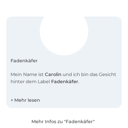
Fadenkäfer
Mein Name ist
Carolin
und ich bin das Gesicht
hinter dem Label
Fadenkäfer
.
Zusammen mit meiner Schnittdirektrice
entwerfe ich tolle alltagstaugliche
Schnittmuster für die ganze Familie.
Mehr Infos zu "Fadenkäfer"
Alle Schnitte werden intensiv und in allen