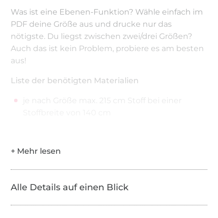
Was ist eine Ebenen-Funktion? Wähle einfach im
PDF deine Größe aus und drucke nur das
nötigste. Du liegst zwischen zwei/drei Größen?
Auch das ist kein Problem, probiere es am besten
aus!
Liste der benötigten Materialien
je nach Größe max. 215 cm Stoff bei einer
Stoffbreite von 140 cm
Bitte beachte, dass das Kopieren, Tauschen und
Weitergeben der Anleitung inklusive
Schnittmuster nicht gestattet ist. Für evtl. Fehler
in der Anleitung kann keine Haftung
Alle Details auf einen Blick
übernommen werden. © Copyright Fadenkäfer,
Carolin Hofmann – Alle Rechte vorbehalten!