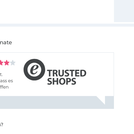
onate
t.
ass es
offen
gestreift
rt, dass
n?