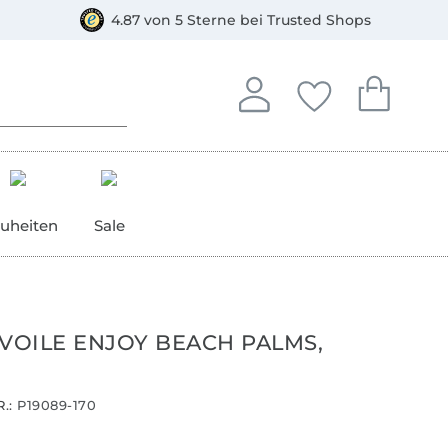
orkasse
4.87 von 5 Sterne bei Trusted Shops
In deinem Konto anmelden o
Du hast keine Artike
Du hast kein
Anmelden
Deine Favorite
Dein W
uheiten
Sale
 VOILE ENJOY BEACH PALMS,
.:
P19089-170