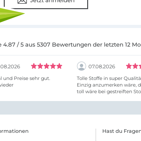
Jetzt anmelden
 4.87 / 5 aus 5307 Bewertungen der letzten 12 M
.08.2026
07.08.2026
 und Preise sehr gut.
Tolle Stoffe in super Qualitä
wieder
Einzig anzumerken wäre, d
toll wäre bei gestreiften St
vielleicht längs- oder- quer
anzugeben. Mir ist es passie
ich nicht genug über die ...
ormationen
Hast du Frage