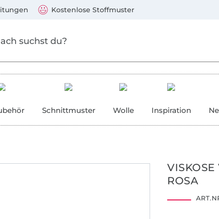
Zum Hauptinhalt springen
Weiter zur Suche
)
Visa, Mastercard, PayPal, Giropay, Kauf auf Rechnung, V
eitungen
Kostenlose Stoffmuster
ubehör
Schnittmuster
Wolle
Inspiration
Ne
VISKOSE
5
20
25
ROSA
ART.NR