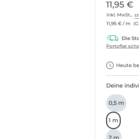
11,95 €
inkl. MwSt.,
zz
11,95 € / m
(G
Heute bes
Deine indiv
0,5 m
1 m
2 m