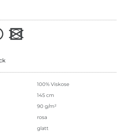
ick
100% Viskose
145 cm
90 g/m²
rosa
glatt