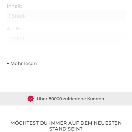
Inhalt:
1 Stück
Art.Nr.:
196169
Hersteller-Kontaktdaten
Über 1.8 Millionen Meter Stoff versandfertig
Über 80000 zufriedene Kunden
36 Jahre Erfahrung
MÖCHTEST DU IMMER AUF DEM NEUESTEN
STAND SEIN?