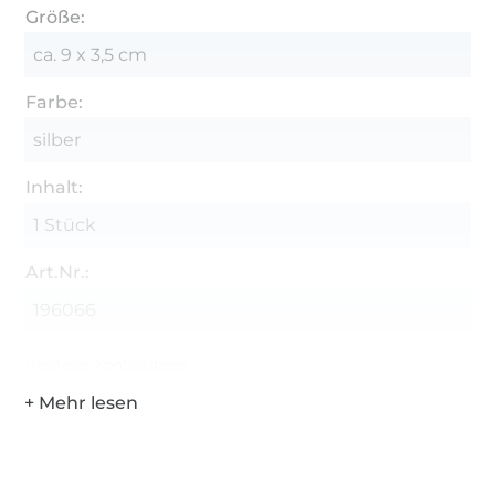
Größe:
ca. 9 x 3,5 cm
Farbe:
silber
Inhalt:
1 Stück
Art.Nr.:
196066
Hersteller-Kontaktdaten
Über 1.8 Millionen Meter Stoff versandfertig