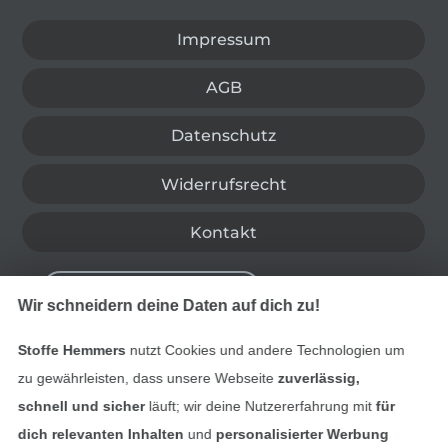
Impressum
AGB
Datenschutz
Widerrufsrecht
Kontakt
Bestellung widerrufen
Wir schneidern deine Daten auf dich zu!
Stoffe Hemmers
nutzt Cookies und andere Technologien um
Finde mehr Inspiration
zu gewährleisten, dass unsere Webseite
zuverlässig,
schnell und sicher
läuft; wir deine Nutzererfahrung mit
für
dich relevanten Inhalten
und
personalisierter Werbung