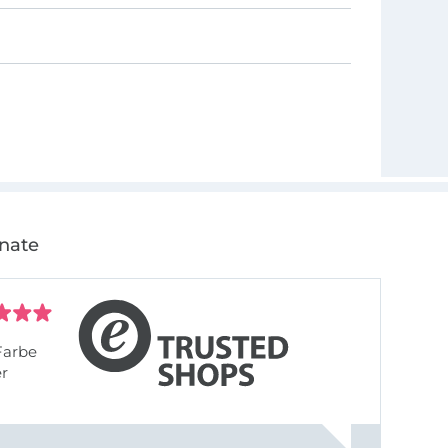
onate
Farbe
er