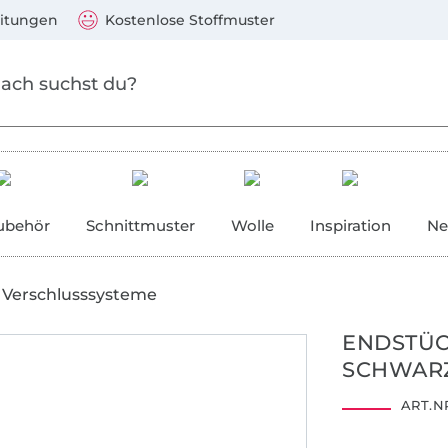
Zum Hauptinhalt springen
Weiter zur Suche
)
Visa, Mastercard, PayPal, Giropay, Kauf auf Rechnung, V
eitungen
Kostenlose Stoffmuster
ubehör
Schnittmuster
Wolle
Inspiration
Ne
Verschlusssysteme
ENDSTÜC
SCHWAR
ART.NR