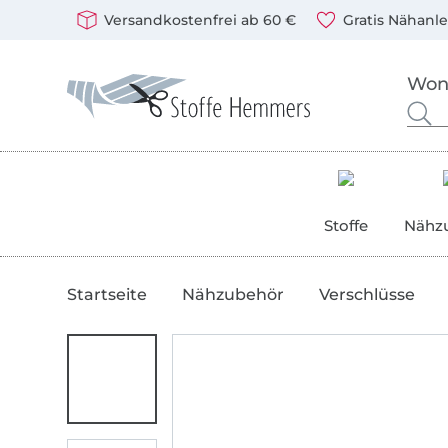
In den deutschen Shop wechseln (aktuell gewählt
Öffnet ein neues Fenster
Du kannst bei uns mit folgenden Zahlungsarten zahlen: 
Unsere Versandpartner sind: DHL und DPD
Versandkostenfrei ab 60 €
Gratis Nähanl
Stoffe Hemmers – Stoffe, Schnittmuster & Nähzubehör
Nach Stoffen, Kurzwaren und Schnittmustern suchen
Gib hier deinen Suchbegriff ein.
Stoffe
Nähz
Startseite
Nähzubehör
Verschlüsse