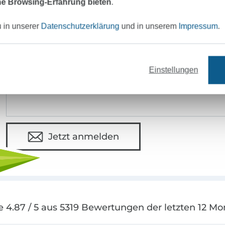
e Browsing-Erfahrung bieten
.
eter Stoff versandfertig
Über 80000 zufriedene Kunden
u in unserer
Datenschutzerklärung
und in unserem
Impressum
.
MÖCHTEST DU IMMER AUF DEM NEU
Sei immer auf dem neuesten Stand & erhalte einen
1
Einstellungen
Deine Mail-Adresse
Jetzt anmelden
e 4.87 / 5 aus 5319 Bewertungen der letzten 12 Mo