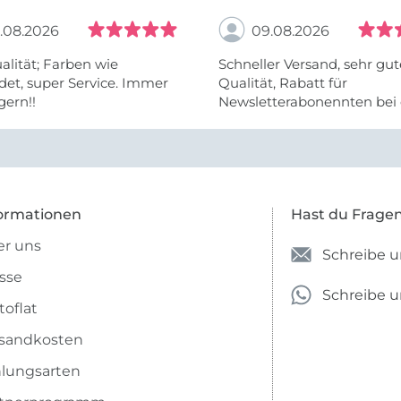
.08.2026
09.08.2026
ualität; Farben wie
Schneller Versand, sehr gut
det, super Service. Immer
Qualität, Rabatt für
gern!!
Newsletterabonennten bei 
ersten Bestellung, netter K
ormationen
Hast du Frage
r uns
Schreibe u
sse
Schreibe 
toflat
sandkosten
lungsarten