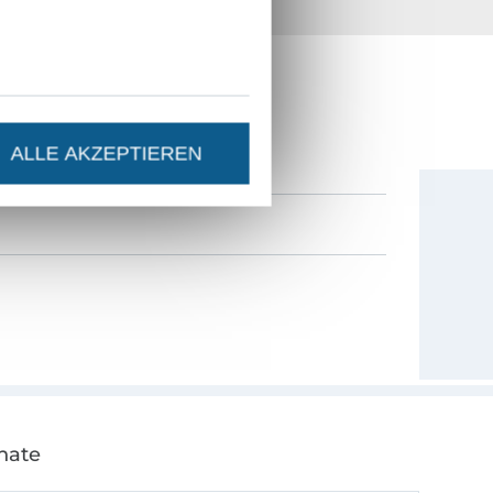
36 Jahre Erfahrung
ESTEN STAND SEIN?
0% Gutschein
als Dankeschön.
ALLE AKZEPTIEREN
nate