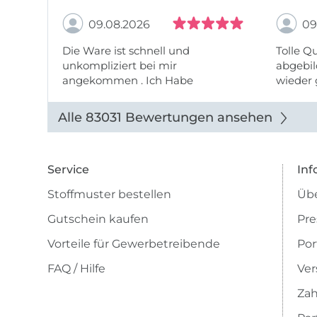
09.08.2026
09
Die Ware ist schnell und
Tolle Q
unkompliziert bei mir
abgebil
angekommen . Ich Habe
wieder 
beschichtete Baumwolle bestellt,
die Qualität ist sehr gut. Ich
Alle 83031 Bewertungen ansehen
bestelle hier sehr gerne! Lg
Service
Inf
Stoffmuster bestellen
Übe
Gutschein kaufen
Pre
Vorteile für Gewerbetreibende
Por
FAQ / Hilfe
Ver
Zah