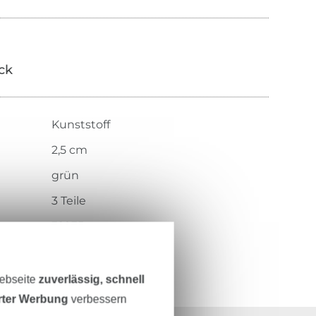
ick
Kunststoff
2,5 cm
grün
3 Teile
32935
Webseite
zuverlässig, schnell
erter Werbung
verbessern