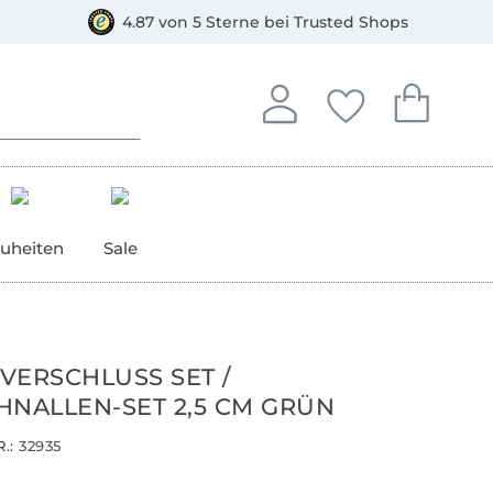
orkasse
4.87 von 5 Sterne bei Trusted Shops
In deinem Konto anmelden o
Du hast keine Artike
Du hast kein
Anmelden
Deine Favorite
Dein W
uheiten
Sale
VERSCHLUSS SET /
HNALLEN-SET 2,5 CM GRÜN
.:
32935