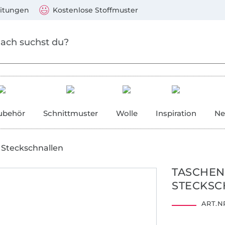
Zum Hauptinhalt springen
Weiter zur Suche
)
Visa, Mastercard, PayPal, Giropay, Kauf auf Rechnung, V
eitungen
Kostenlose Stoffmuster
ubehör
Schnittmuster
Wolle
Inspiration
Ne
Steckschnallen
TASCHEN
STECKSC
ART.NR