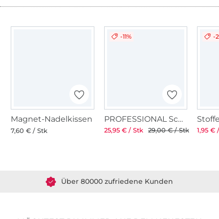
-11%
-
Magnet-Nadelkissen
PROFESSIONAL Schneiderschere 8" 21 cm
25,95 € / Stk
29,00 € / Stk
1,95 € 
7,60 € / Stk
Über 1.8 Millionen Meter Stoff versandfertig
Über 80000 zufriedene Kunden
36 Jahre Erfahrung