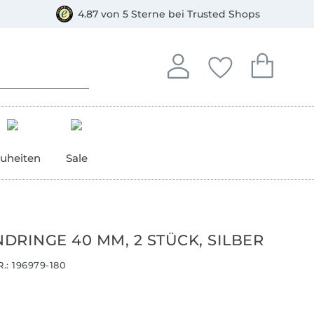
orkasse
4.87 von 5 Sterne bei Trusted Shops
In deinem Konto anmelden o
Du hast keine Artike
Du hast kein
Anmelden
Deine Favorite
Dein W
uheiten
Sale
DRINGE 40 MM, 2 STÜCK, SILBER
.:
196979-180