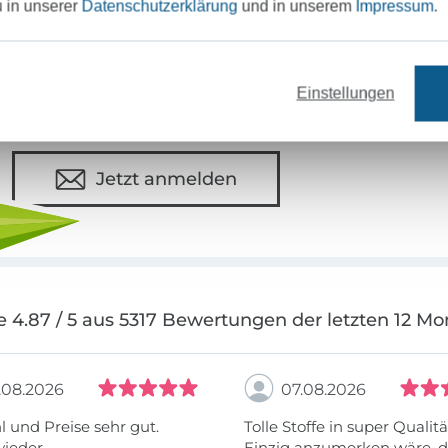
MÖCHTEST DU IMMER AUF DEM NEU
u in unserer
Datenschutzerklärung
und in unserem
Impressum
.
Sei immer auf dem neuesten Stand & erhalte einen
1
Deine Mail-Adresse
Einstellungen
Jetzt anmelden
e 4.87 / 5 aus 5317 Bewertungen der letzten 12 Mo
.08.2026
07.08.2026
 und Preise sehr gut.
Tolle Stoffe in super Qualitä
wieder
Einzig anzumerken wäre, d