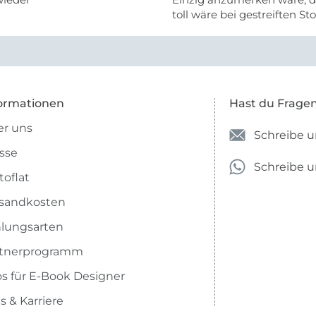
toll wäre bei gestreiften St
vielleicht längs- oder- quer
anzugeben. Mir ist es passie
ich nicht genug über die ...
ormationen
Hast du Frage
r uns
Schreibe u
sse
Schreibe 
toflat
sandkosten
lungsarten
rtnerprogramm
os für E-Book Designer
s & Karriere