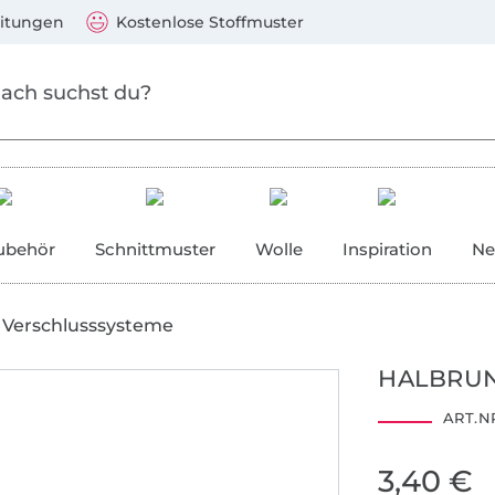
Zum Hauptinhalt springen
Weiter zur Suche
)
Visa, Mastercard, PayPal, Giropay, Kauf auf Rechnung, V
eitungen
Kostenlose Stoffmuster
ubehör
Schnittmuster
Wolle
Inspiration
Ne
Verschlusssysteme
HALBRUN
ART.NR
3,40 €