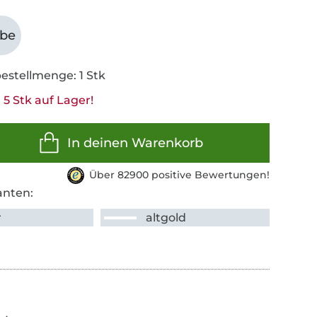
abe
estellmenge: 1 Stk
5 Stk auf Lager!
In deinen Warenkorb
Über 82900 positive Bewertungen!
anten:
r
altgold