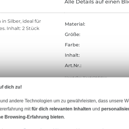
Alle Details auf einen Bl
 Silber, ideal für
Material:
. Inhalt: 2 Stück
Größe:
Farbe:
Inhalt:
Art.Nr.:
Hersteller-Kontaktdaten
f dich zu!
 und andere Technologien um zu gewährleisten, dass unsere 
eter Stoff versandfertig
Über 80000 zufriedene Kunden
zererfahrung mit
für dich relevanten Inhalten
und
personalisi
e Browsing-Erfahrung bieten
.