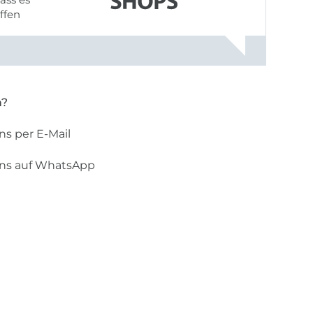
offen
gestreift
rt, dass
n?
ns per E-Mail
uns auf WhatsApp