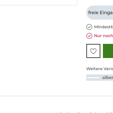
freie Eing
Mindestb
Nur noch 
Weitere Vari
silbe