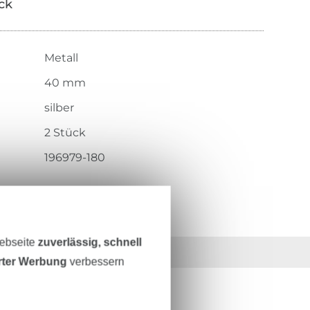
ick
Metall
40 mm
silber
2 Stück
196979-180
Webseite
zuverlässig, schnell
36 Jahre Erfahrung
erter Werbung
verbessern