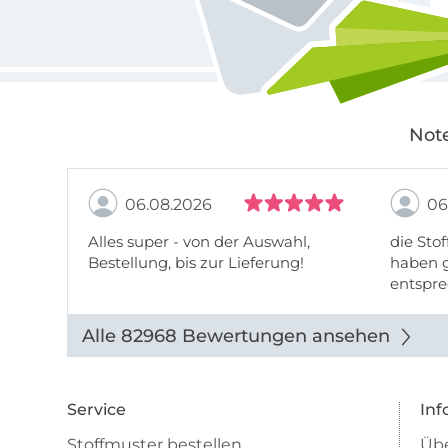
Note
06.08.2026
06
Alles super - von der Auswahl,
die Stof
Bestellung, bis zur Lieferung!
haben g
entspre
werde w
auch di
Alle 82968 Bewertungen ansehen
Service
Inf
Stoffmuster bestellen
Übe