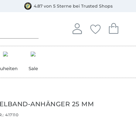
orkasse
4.87 von 5 Sterne bei Trusted Shops
In deinem Konto anmelden o
Du hast keine Artike
Du hast kein
Anmelden
Deine Favorite
Dein W
uheiten
Sale
ELBAND-ANHÄNGER 25 MM
.:
417110