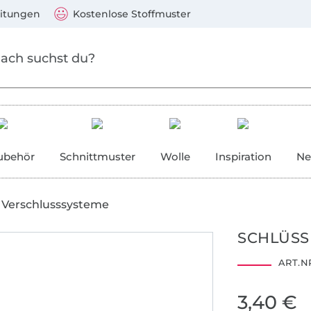
Zum Hauptinhalt springen
Weiter zur Suche
)
Visa, Mastercard, PayPal, Giropay, Kauf auf Rechnung, V
eitungen
Kostenlose Stoffmuster
ubehör
Schnittmuster
Wolle
Inspiration
Ne
Verschlusssysteme
SCHLÜSS
ART.NR
3,40 €