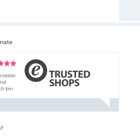
onate
rzester
ch bin
n?