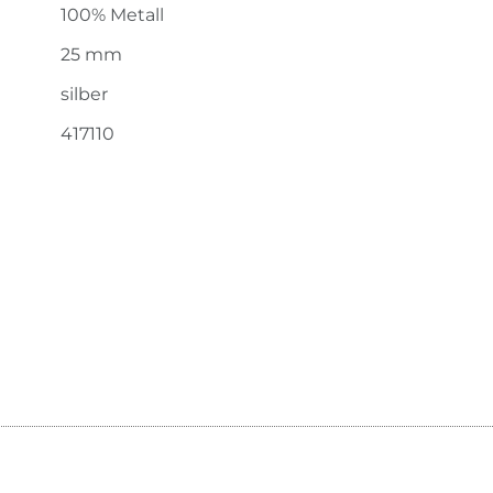
100% Metall
25 mm
silber
417110