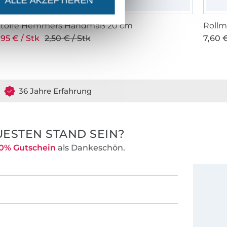
ALLE AKZEPTIEREN
Stoffe Hemmers Handmaß 20 cm
Rollm
,95 € / Stk
2,50 € / Stk
7,60 €
36 Jahre Erfahrung
ESTEN STAND SEIN?
0% Gutschein
als Dankeschön.