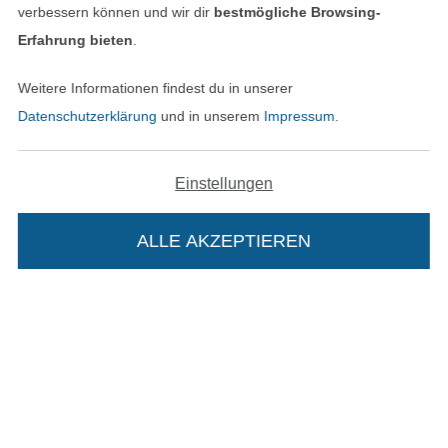
verbessern können und wir dir
bestmögliche Browsing-
Erfahrung bieten
.
Unsere Versandpartner
Weitere Informationen findest du in unserer
Datenschutzerklärung
und in unserem
Impressum
.
Einstellungen
In den deutschen Shop wechseln (aktuell gewählt
ALLE AKZEPTIEREN
Impressum
AGB
Datenschutz
Die Stoffe Hemmers Portoflat:
Widerrufsrecht
Kontakt
Beschreibung: