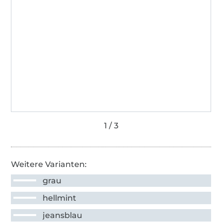
Weitere Varianten:
grau
hellmint
jeansblau