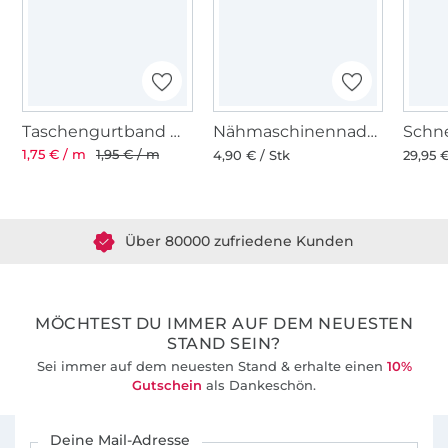
Taschengurtband weiss 37 mm
Nähmaschinennadeln 130/705, Universal 70-100
1,75 € / m
1,95 € / m
4,90 € / Stk
29,95 €
Über 1.8 Millionen Meter Stoff versandfertig
Über 80000 zufriedene Kunden
36 Jahre Erfahrung
MÖCHTEST DU IMMER AUF DEM NEUESTEN
STAND SEIN?
Sei immer auf dem neuesten Stand & erhalte einen
10%
Gutschein
als Dankeschön.
Für den Stoffe Hemmers Newsletter anmelden
Deine Mail-Adresse