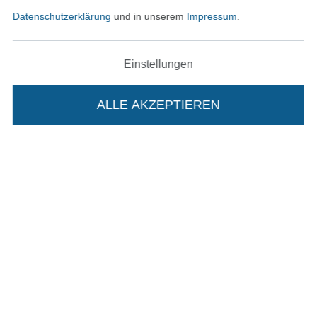
Datenschutzerklärung
und in unserem
Impressum
.
Hast du Fragen?
Einstellungen
Schreibe uns per E-Mail
ALLE AKZEPTIEREN
Schreibe uns auf WhatsApp
Geprüfte Sicherheit
Die Stoffe Hemmers Portoflat:
Beschreibung:
Beim Kauf der Portoflat bekommst du sechs
Monate versandkostenfreie Lieferung ab einem
Bestellwert von 15€. Sie ist nicht als Gast