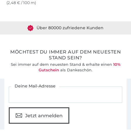
(2,48 € / 100 m)
Über 1.8 Millionen Meter Stoff versandfertig
Über 80000 zufriedene Kunden
36 Jahre Erfahrung
MÖCHTEST DU IMMER AUF DEM NEUESTEN
STAND SEIN?
Sei immer auf dem neuesten Stand & erhalte einen
10%
Gutschein
als Dankeschön.
Für den Stoffe Hemmers Newsletter anmelden
Deine Mail-Adresse
Jetzt anmelden