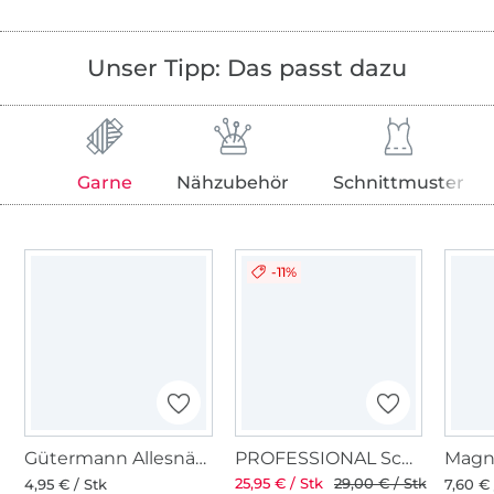
Unser Tipp: Das passt dazu
Garne
Nähzubehör
Schnittmuster
-11%
Gütermann Allesnäher (296) lindgrün
PROFESSIONAL Schneiderschere 8" 21 cm
Magn
25,95 € / Stk
29,00 € / Stk
4,95 € / Stk
7,60 € 