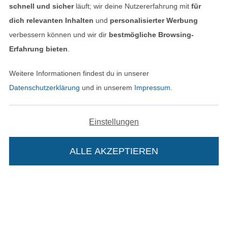
schnell und sicher
läuft; wir deine Nutzererfahrung mit
für
Service
dich relevanten Inhalten
und
personalisierter Werbung
verbessern können und wir dir
bestmögliche Browsing-
Informationen
Erfahrung bieten
.
Weitere Informationen findest du in unserer
Datenschutzerklärung
und in unserem
Impressum
.
Hast du Fragen?
Einstellungen
Schreibe uns per E-Mail
ALLE AKZEPTIEREN
Schreibe uns auf WhatsApp
Geprüfte Sicherheit