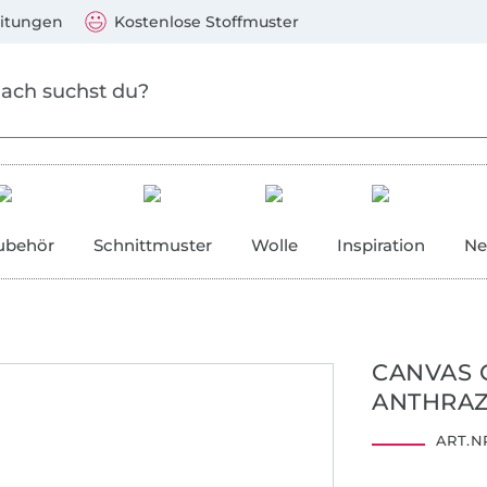
Zum Hauptinhalt springen
Weiter zur Suche
)
Visa, Mastercard, PayPal, Giropay, Kauf auf Rechnung, V
eitungen
Kostenlose Stoffmuster
ubehör
Schnittmuster
Wolle
Inspiration
Ne
CANVAS 
ANTHRAZ
ART.NR