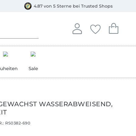
orkasse
4.87 von 5 Sterne bei Trusted Shops
In deinem Konto anmelden o
Du hast keine Artike
Du hast kein
Anmelden
Deine Favorite
Dein W
uheiten
Sale
GEWACHST WASSERABWEISEND,
IT
.:
RS0382-690