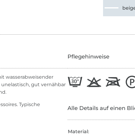
beig
Pflegehinweise
mit wasserabweisender
 unelastisch, gut vernähbar
nd.
ssoires. Typische
Alle Details auf einen Bl
Material: