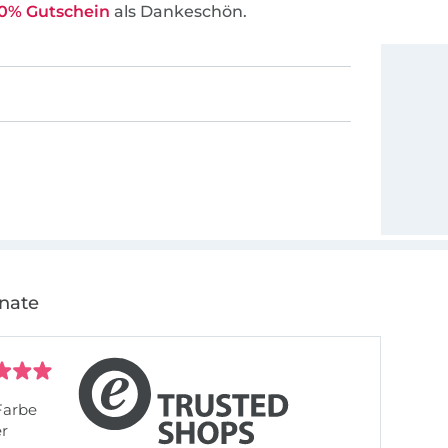
0% Gutschein
als Dankeschön.
onate
Farbe
er