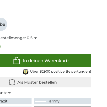
abe
estellmenge: 0,5 m
r
In deinen Warenkorb
Über 82900 positive Bewertungen!
anten:
azit
army