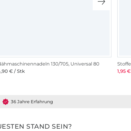
ähmaschinennadeln 130/705, Universal 80
Stof
,90 € / Stk
1,95 €
36 Jahre Erfahrung
ESTEN STAND SEIN?