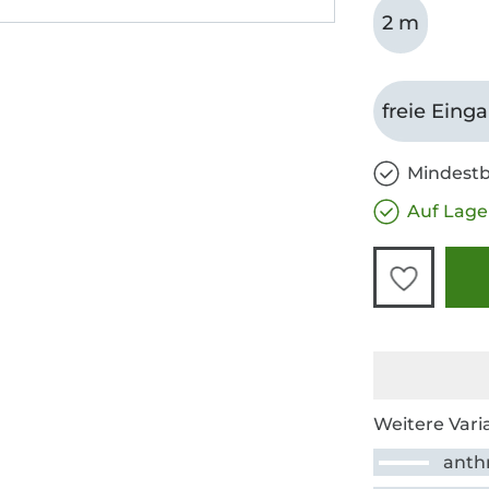
2 m
freie Eing
Mindestb
Auf Lage
Weitere Vari
anthr