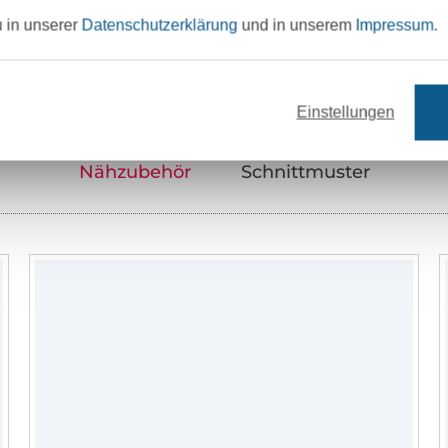
Unser Tipp: Das passt dazu
u in unserer
Datenschutzerklärung
und in unserem
Impressum
.
Einstellungen
Nähzubehör
Schnittmuster