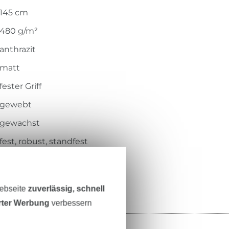
145 cm
480 g/m²
anthrazit
matt
fester Griff
gewebt
gewachst
fest, robust, standfest
RS0382-690
Webseite
zuverlässig, schnell
erter Werbung
verbessern