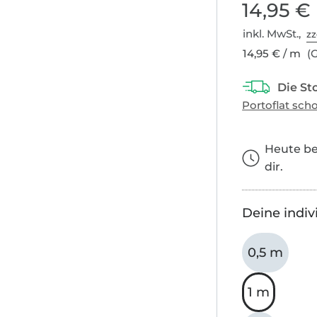
14,95 €
inkl. MwSt.,
zz
14,95 € / m
(G
Heute bes
dir.
Deine indiv
0,5 m
1 m