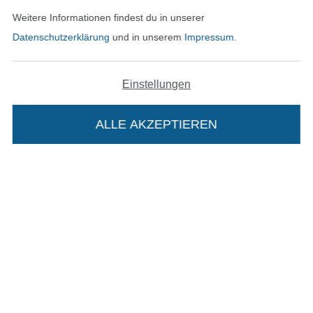
Weitere Informationen findest du in unserer
Datenschutzerklärung
und in unserem
Impressum
.
Unsere Versandpartner
Einstellungen
ALLE AKZEPTIEREN
In deinen Warenkorb
In den deutschen Shop wechseln (aktuell gewählt
Impressum
AGB
Datenschutz
Widerrufsrecht
Kontakt