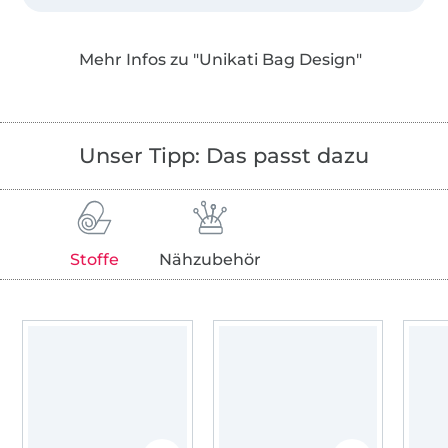
Ich bin Katja - 45 Jahre jung und Mama eines
vierzehnjährigen Jungen. Ich entwerfe und
Mehr Infos zu "Unikati Bag Design"
teste meine Taschenideen und bin für das
Marketing unserer eBooks zuständig. Mein
lieber Mann gehört natürlich auch dazu, er
digitalisiert im Hintergrund alle Schnittmuster
Unser Tipp: Das passt dazu
und kümmert sich um alles Technische.
Ich als Frau liebe Taschen. Es gibt doch nichts
Schöneres, als die eigene Tasche selbernähen
Stoffe
Nähzubehör
zu können und damit das perfekte Outfit zu
ergänzen. Unsere Taschenideen sind nicht
nur schön, sondern auch gut durchdacht und
mit dem praktischen Etwas. Jede Anleitung
ist ausführlich bebildert und jeder Schritt wird
einzeln beschrieben.
Außerdem könnt ihr Euch in der Unikati DIY