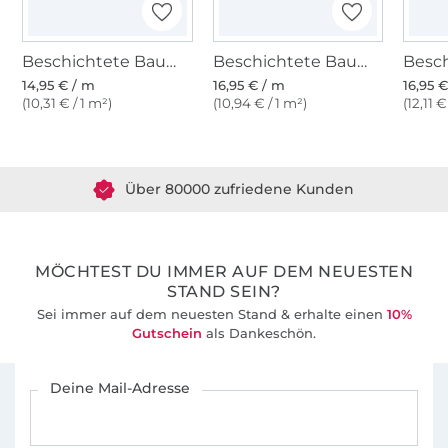
Gruppe über unsere Ebooks austauschen,
Fragen stellen und Eure Werke präsentieren.
Beschichtete Baumwolle Animal Skin, dunkelpetrol
Beschichtete Baumwolle Flowers, wollweiss
14,95 € / m
16,95 € / m
16,95 
Wir wünschen Dir viel Spaß beim Stöbern
(10,31 € / 1 m²)
(10,94 € / 1 m²)
(12,11 €
durch unsere eBooks!
Über 1.8 Millionen Meter Stoff versandfertig
Über 80000 zufriedene Kunden
Ganz liebe Grüße René und Katja
36 Jahre Erfahrung
MÖCHTEST DU IMMER AUF DEM NEUESTEN
STAND SEIN?
Sei immer auf dem neuesten Stand & erhalte einen
10%
Gutschein
als Dankeschön.
Für den Stoffe Hemmers Newsletter anmelden
Deine Mail-Adresse