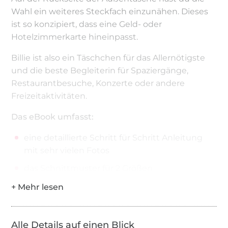
Wahl ein weiteres Steckfach einzunähen. Dieses
ist so konzipiert, dass eine Geld- oder
Hotelzimmerkarte hineinpasst.
Billie ist also ein Täschchen für das Allernötigste
und die beste Begleiterin für Spaziergänge,
Restaurantbesuche, Konzerte oder andere
Freizeitaktivitäten.
Das eBook umfasst:
eine detaillierte Schritt für Schritt Anleitung
mit sehr vielen Fotos
das Schnittmuster für 2 Größen
LookBook
Das brauchst Du an Material:
Alle Details auf einen Blick
Stoffe:
leichter Canvas, beschichtete Stoffe,