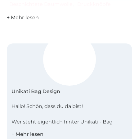
Beschichtete Baumwolle
Druckknöpfe
Tausch, Kopie, Abdruck, Verkauf oder
Veröffentlichung (auch teilweise) sind
ausdrücklich untersagt.
Du erhältst mit diesem eBook die Anleitung und
das Schnittmuster als PDF zum Ausdrucken. Für
Fehler in den Anleitungen wird keine Haftung
übernommen.
Unikati Bag Design
Hallo! Schön, dass du da bist!
Wer steht eigentlich hinter Unikati - Bag
Design?