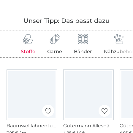
Unser Tipp: Das passt dazu
Stoffe
Garne
Bänder
Nähzubehö
Baumwollfahnentuch, dunkelbraun
Gütermann Allesnäher (696) zartbitterschokolade
7,95 € / m
4,95 € / Stk
4,95 € 