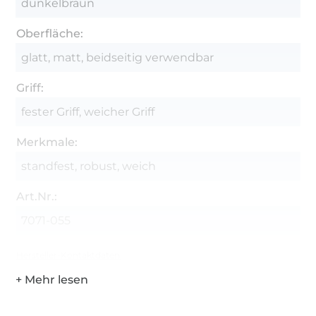
dunkelbraun
Oberfläche:
glatt, matt, beidseitig verwendbar
Griff:
fester Griff, weicher Griff
Merkmale:
standfest, robust, weich
Art.Nr.:
7071-055
Hersteller-Kontaktdaten