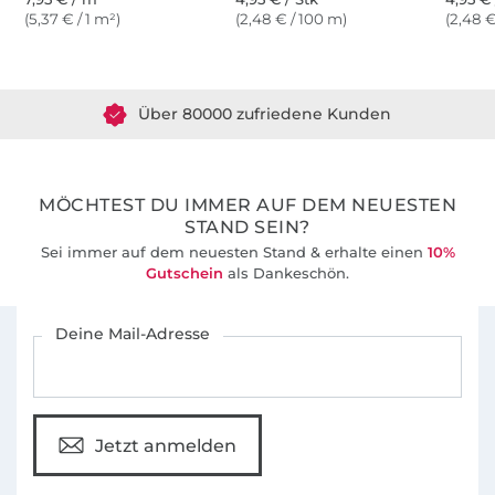
(5,37 € / 1 m²)
(2,48 € / 100 m)
(2,48 €
Über 1.8 Millionen Meter Stoff versandfertig
Über 80000 zufriedene Kunden
36 Jahre Erfahrung
MÖCHTEST DU IMMER AUF DEM NEUESTEN
STAND SEIN?
Sei immer auf dem neuesten Stand & erhalte einen
10%
Gutschein
als Dankeschön.
Für den Stoffe Hemmers Newsletter anmelden
Deine Mail-Adresse
Jetzt anmelden