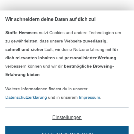
In den deutschen Shop wechseln (aktuell gewählt
Wir schneidern deine Daten auf dich zu!
Impressum
Stoffe Hemmers
nutzt Cookies und andere Technologien um
zu gewährleisten, dass unsere Webseite
zuverlässig,
AGB
schnell und sicher
läuft; wir deine Nutzererfahrung mit
für
dich relevanten Inhalten
und
personalisierter Werbung
Datenschutz
verbessern können und wir dir
bestmögliche Browsing-
Erfahrung bieten
.
Widerrufsrecht
Weitere Informationen findest du in unserer
Kontakt
Datenschutzerklärung
und in unserem
Impressum
.
Bestellung widerrufen
Einstellungen
Finde mehr Inspiration