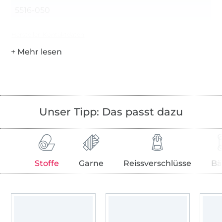
5516-050
Hersteller-Kontaktdaten
Unser Tipp: Das passt dazu
Stoffe
Garne
Reissverschlüsse
Bä