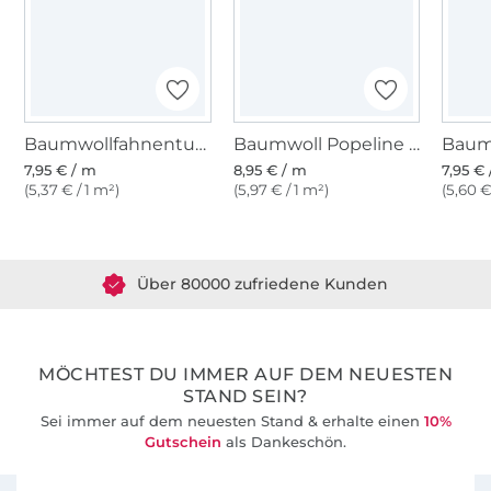
Baumwollfahnentuch, weiß
Baumwoll Popeline weiß
7,95 € / m
8,95 € / m
7,95 €
(5,37 € / 1 m²)
(5,97 € / 1 m²)
(5,60 €
Über 1.8 Millionen Meter Stoff versandfertig
Über 80000 zufriedene Kunden
36 Jahre Erfahrung
MÖCHTEST DU IMMER AUF DEM NEUESTEN
STAND SEIN?
Sei immer auf dem neuesten Stand & erhalte einen
10%
Gutschein
als Dankeschön.
Für den Stoffe Hemmers Newsletter anmelden