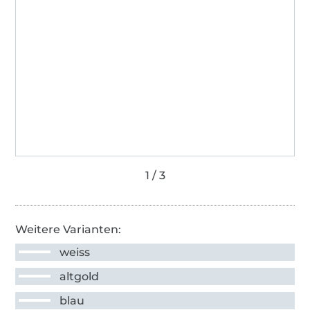
Weitere Varianten:
weiss
altgold
blau