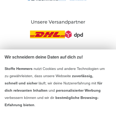
Unsere Versandpartner
In den deutschen Shop wechseln (aktuell gewählt
Wir schneidern deine Daten auf dich zu!
Impressum
Stoffe Hemmers
nutzt Cookies und andere Technologien um
zu gewährleisten, dass unsere Webseite
zuverlässig,
AGB
schnell und sicher
läuft; wir deine Nutzererfahrung mit
für
dich relevanten Inhalten
und
personalisierter Werbung
Datenschutz
verbessern können und wir dir
bestmögliche Browsing-
Erfahrung bieten
.
Widerrufsrecht