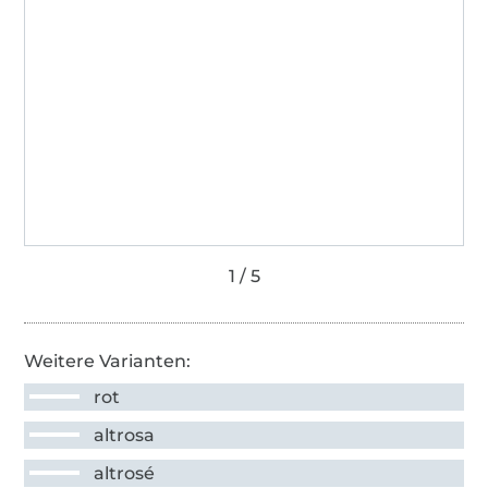
Weitere Varianten:
rot
altrosa
altrosé