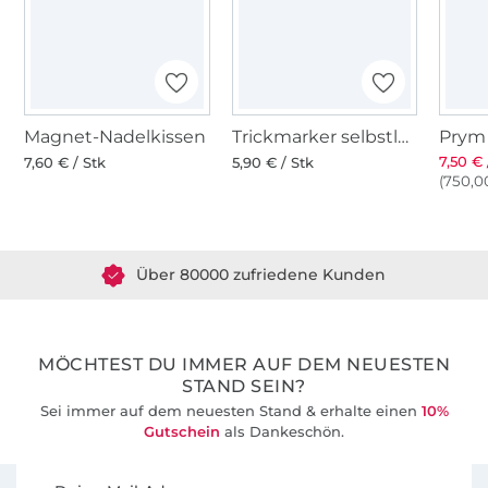
Magnet-Nadelkissen
Trickmarker selbstlöschend, violett
7,50 € 
7,60 € / Stk
5,90 € / Stk
(750,00
Über 1.8 Millionen Meter Stoff versandfertig
Über 80000 zufriedene Kunden
36 Jahre Erfahrung
MÖCHTEST DU IMMER AUF DEM NEUESTEN
STAND SEIN?
Sei immer auf dem neuesten Stand & erhalte einen
10%
Gutschein
als Dankeschön.
Für den Stoffe Hemmers Newsletter anmelden