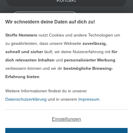
Kontakt
Bestellung widerrufen
Wir schneidern deine Daten auf dich zu!
Stoffe Hemmers
nutzt Cookies und andere Technologien um
Finde mehr Inspiration
zu gewährleisten, dass unsere Webseite
zuverlässig,
schnell und sicher
läuft; wir deine Nutzererfahrung mit
für
dich relevanten Inhalten
und
personalisierter Werbung
verbessern können und wir dir
bestmögliche Browsing-
Erfahrung bieten
.
Weitere Informationen findest du in unserer
Datenschutzerklärung
und in unserem
Impressum
.
Einstellungen
In den niederländischen Sh
In den französisch
Nederlands
Français
(France)