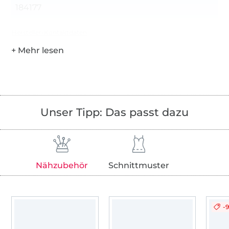
184177
Hersteller-Kontaktdaten
Unser Tipp: Das passt dazu
Nähzubehör
Schnittmuster
-