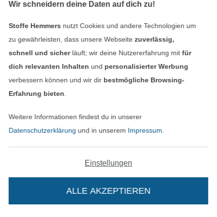
Wir schneidern deine Daten auf dich zu!
Stoffe Hemmers
nutzt Cookies und andere Technologien um
Finde mehr Inspiration
zu gewährleisten, dass unsere Webseite
zuverlässig,
schnell und sicher
läuft; wir deine Nutzererfahrung mit
für
dich relevanten Inhalten
und
personalisierter Werbung
verbessern können und wir dir
bestmögliche Browsing-
Erfahrung bieten
.
Weitere Informationen findest du in unserer
Datenschutzerklärung
und in unserem
Impressum
.
Einstellungen
In den niederländischen Sh
In den französisch
Nederlands
Français
(France)
ALLE AKZEPTIEREN
Deutsch
Alle Preise inkl. der gesetzl. MwSt.
Die durchgestrichenen Preise entsprechen dem