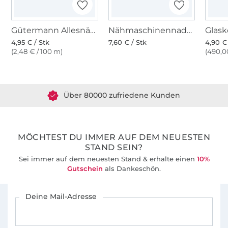
Gütermann Allesnäher (291), violett
Nähmaschinennadeln 130/705, Universal 70-100
4,95 € / Stk
7,60 € / Stk
4,90 €
(2,48 € / 100 m)
(490,00
Über 1.8 Millionen Meter Stoff versandfertig
Über 80000 zufriedene Kunden
36 Jahre Erfahrung
MÖCHTEST DU IMMER AUF DEM NEUESTEN
STAND SEIN?
Sei immer auf dem neuesten Stand & erhalte einen
10%
Gutschein
als Dankeschön.
Für den Stoffe Hemmers Newsletter anmelden
Deine Mail-Adresse