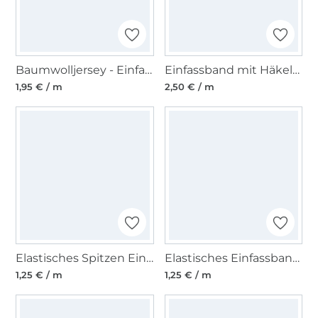
Baumwolljersey - Einfassband quer, bordeaux
Einfassband mit Häkelborte, grau 13 mm
1,95 € / m
2,50 € / m
Elastisches Spitzen Einfassband mit Stickerei dunkelgrau 12 mm
Elastisches Einfassband Blumenkante, wollweiss 14 mm
1,25 € / m
1,25 € / m