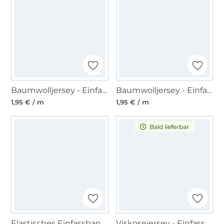
Baumwolljersey - Einfassband quer, apfelgrün
Baumwolljersey - Einfassband quer, dunkelgrau
1,95 € / m
1,95 € / m
Bald lieferbar
Elastisches Einfassband Blumenkante, grau 14 mm
Viskosejersey - Einfassband 3m, schwarz