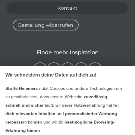
Kontakt
Bestellung widerrufen
Finde mehr Inspiration
Wir schneidern deine Daten auf dich zu!
Stoffe Hemmers
nutzt Cookies und andere Technologien um
zu gewährleisten, dass unsere Webseite
zuverlässig,
schnell und sicher
läuft; wir deine Nutzererfahrung mit
für
dich relevanten Inhalten
und
personalisierter Werbung
verbessern können und wir dir
bestmögliche Browsing-
In den niederländischen Sh
In den französisch
Nederlands
Français
Erfahrung bieten
.