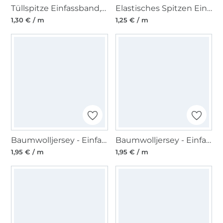
Tüllspitze Einfassband, 48 mm, rosa
Elastisches Spitzen Einfassband mit Stickerei, jeansblau 12 mm
1,30 € / m
1,25 € / m
Baumwolljersey - Einfassband quer, lila
Baumwolljersey - Einfassband quer, hellgrün
1,95 € / m
1,95 € / m