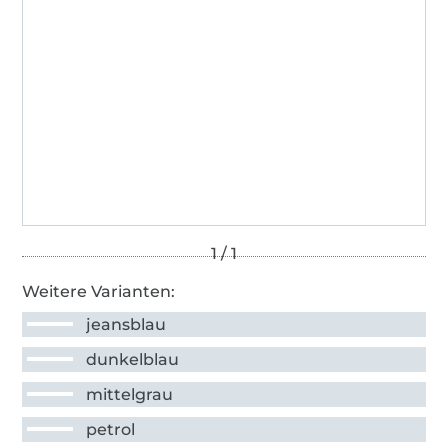
Weitere Varianten:
jeansblau
dunkelblau
mittelgrau
petrol