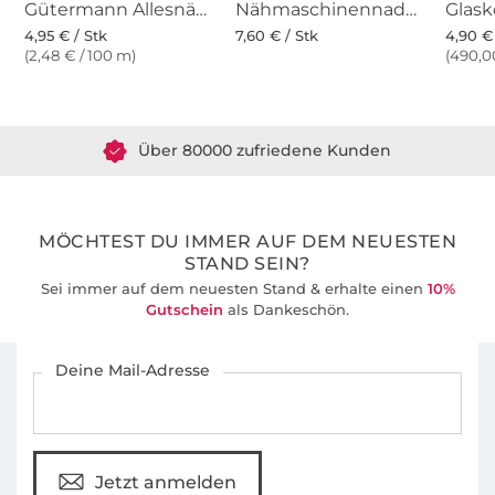
Gütermann Allesnäher (311) jeansblau
Nähmaschinennadeln 130/705, Universal 70-100
4,95 € / Stk
7,60 € / Stk
4,90 €
(2,48 € / 100 m)
(490,00
Über 1.8 Millionen Meter Stoff versandfertig
Über 80000 zufriedene Kunden
36 Jahre Erfahrung
MÖCHTEST DU IMMER AUF DEM NEUESTEN
STAND SEIN?
Sei immer auf dem neuesten Stand & erhalte einen
10%
Gutschein
als Dankeschön.
Für den Stoffe Hemmers Newsletter anmelden
Deine Mail-Adresse
Jetzt anmelden