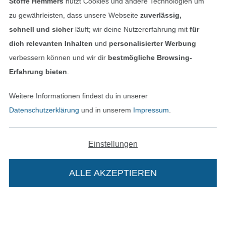
Stoffe Hemmers
nutzt Cookies und andere Technologien um
Finde mehr Inspiration
zu gewährleisten, dass unsere Webseite
zuverlässig,
schnell und sicher
läuft; wir deine Nutzererfahrung mit
für
dich relevanten Inhalten
und
personalisierter Werbung
verbessern können und wir dir
bestmögliche Browsing-
Erfahrung bieten
.
Weitere Informationen findest du in unserer
Datenschutzerklärung
und in unserem
Impressum
.
Einstellungen
In den niederländischen Sh
In den französisch
Nederlands
Français
(France)
ALLE AKZEPTIEREN
Deutsch
Alle Preise inkl. der gesetzl. MwSt.
Die durchgestrichenen Preise entsprechen dem
bisherigen Preis bei Stoffe Hemmers.