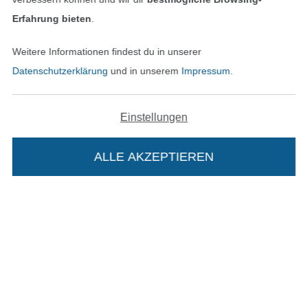
Unsere Versandpartner
Erfahrung bieten
.
Weitere Informationen findest du in unserer
Datenschutzerklärung
und in unserem
Impressum
.
In den deutschen Shop wechseln (aktuell gewählt
Einstellungen
Impressum
ALLE AKZEPTIEREN
AGB
Datenschutz
Widerrufsrecht
Die Stoffe Hemmers Portoflat:
Kontakt
Beschreibung:
Bestellung widerrufen