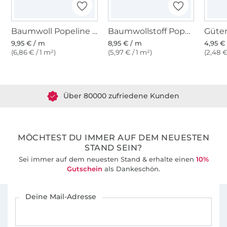
Baumwoll Popeline Candy Herzen, wollweiß
Baumwollstoff Popeline rosa
9,95 € / m
8,95 € / m
4,95 € 
(6,86 € / 1 m²)
(5,97 € / 1 m²)
(2,48 €
Über 1.8 Millionen Meter Stoff versandfertig
Über 80000 zufriedene Kunden
36 Jahre Erfahrung
MÖCHTEST DU IMMER AUF DEM NEUESTEN
STAND SEIN?
Sei immer auf dem neuesten Stand & erhalte einen
10%
Gutschein
als Dankeschön.
Für den Stoffe Hemmers Newsletter anmelden
Deine Mail-Adresse