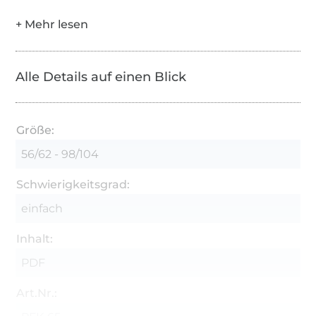
Größe:
50/56(0M/1M), 62/68(3M/6M),
74/80(9M/12M), 86/92(18M/2Y), 98/104(3Y/4Y)
Ihr Schnittmuster enthält:
Alle Details auf einen Blick
PDF-Datei mit leicht verständlichen
Anweisungen und Farbfotos
Größe:
Schnittmuster in voller Größe mit allen Teilen,
56/62 - 98/104
das auf Ihrem normalen Heimcomputer auf
A4-Papier ausgedruckt werden kann.
Schwierigkeitsgrad:
Metrische Maße – mit Nahtzugaben
einfach
Inhalt:
PDF
Art.Nr.: