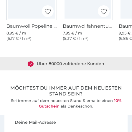
Baumwoll Popeline sand
Baumwollfahnentuch, weiß
8,95 € / m
7,95 € / m
9,95 €
(6,17 € / 1 m²)
(5,37 € / 1 m²)
(6,86 €
Über 1.8 Millionen Meter Stoff versandfertig
Über 80000 zufriedene Kunden
36 Jahre Erfahrung
MÖCHTEST DU IMMER AUF DEM NEUESTEN
STAND SEIN?
Sei immer auf dem neuesten Stand & erhalte einen
10%
Gutschein
als Dankeschön.
Für den Stoffe Hemmers Newsletter anmelden
Deine Mail-Adresse