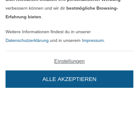
verbessern können und wir dir
bestmögliche Browsing-
Unsere Versandpartner
Erfahrung bieten
.
Weitere Informationen findest du in unserer
Datenschutzerklärung
und in unserem
Impressum
.
In den deutschen Shop wechseln (aktuell gewählt
Einstellungen
Impressum
ALLE AKZEPTIEREN
AGB
Datenschutz
Widerrufsrecht
Die Stoffe Hemmers Portoflat:
Kontakt