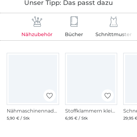
Unser Tipp: Das passt dazu
Nähzubehör
Bücher
Schnittmuster
Nähmaschinennadeln 130/705, Jersey 70-90
Stoffklammern klein 20 Stk., bunt
5,90 € / Stk
6,95 € / Stk
29,95 €
Über 1.8 Millionen Meter Stoff versandfertig