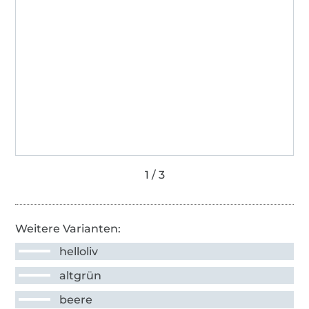
Weitere Varianten:
helloliv
altgrün
beere