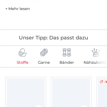
Hersteller-Kontaktdaten
Unser Tipp: Das passt dazu
Stoffe
Garne
Bänder
Nähzubehö
-