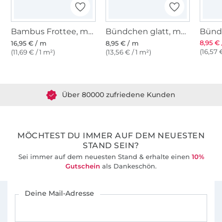
Bambus Frottee, marineblau
Bündchen glatt, marine
8,95 €
16,95 € / m
8,95 € / m
(16,57 
(11,69 € / 1 m²)
(13,56 € / 1 m²)
Über 1.8 Millionen Meter Stoff versandfertig
Über 80000 zufriedene Kunden
36 Jahre Erfahrung
MÖCHTEST DU IMMER AUF DEM NEUESTEN
STAND SEIN?
Sei immer auf dem neuesten Stand & erhalte einen
10%
Gutschein
als Dankeschön.
Für den Stoffe Hemmers Newsletter anmelden
Deine Mail-Adresse