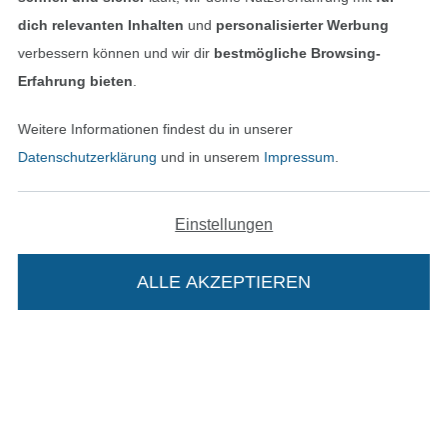
Unsere Versandpartner
dich relevanten Inhalten
und
personalisierter Werbung
verbessern können und wir dir
bestmögliche Browsing-
Erfahrung bieten
.
Weitere Informationen findest du in unserer
In den deutschen Shop wechseln (aktuell gewählt
Datenschutzerklärung
und in unserem
Impressum
.
Impressum
Einstellungen
AGB
ALLE AKZEPTIEREN
Datenschutz
Widerrufsrecht
Kontakt
Die Stoffe Hemmers Portoflat:
Bestellung widerrufen