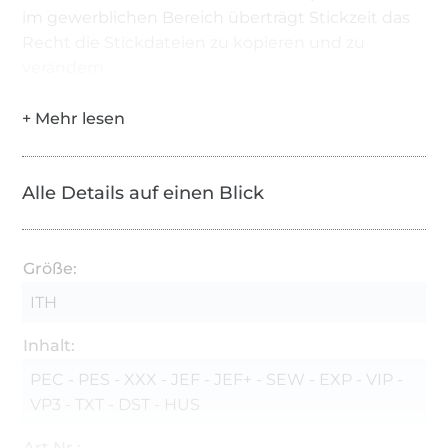
im gewerblichen Bereich überträgt Stickzeit das
Recht die Stickdateien zu kopieren und zu
verändern.
Alle Details auf einen Blick
Größe:
ITH
Inhalt:
PEC - PES - XXX - JEF - JEF+ - SEW - EXP - VIP -
VP3 - TXT - DST - HUS
Art.Nr.: