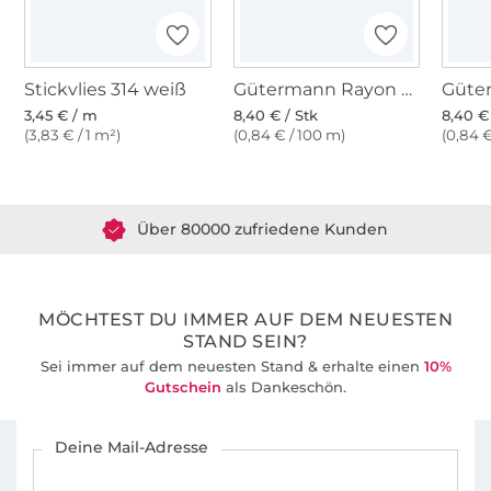
Stickvlies 314 weiß
Gütermann Rayon 40 Maschinenstickgarn 1000 m, blau
3,45 € / m
8,40 € / Stk
8,40 €
(3,83 € / 1 m²)
(0,84 € / 100 m)
(0,84 €
Über 1.8 Millionen Meter Stoff versandfertig
Über 80000 zufriedene Kunden
36 Jahre Erfahrung
MÖCHTEST DU IMMER AUF DEM NEUESTEN
STAND SEIN?
Sei immer auf dem neuesten Stand & erhalte einen
10%
Gutschein
als Dankeschön.
Für den Stoffe Hemmers Newsletter anmelden
Deine Mail-Adresse