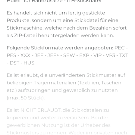
Hüllen für Badezusätze - ITH-Stickdatei
Es handelt sich nicht um fertig gestickte
Produkte, sondern um eine Stickdatei für eine
Stickmaschine, welche nach dem Bezahlen sofort
als ZIP-Datei heruntergeladen werden kann.
Folgende Stickformate werden angeboten:
PEC -
PES - XXX - JEF - JEF+ - SEW - EXP - VIP - VP3 - TXT
- DST - HUS.
Es ist erlaubt, die unveränderten Stickmuster auf
beliebigen Trägermaterialien (Textilien, Taschen,
etc.) aufzubringen und gewerblich zu nutzten
(max. 50 Stück).
Es ist NICHT ERLAUBT, die Stickdateien zu
kopieren und weiter zu veräußern. Bei der
gewerblichen Nutzung ist der Urheber des
Stickmusters zu nennen. Weder im privaten noch