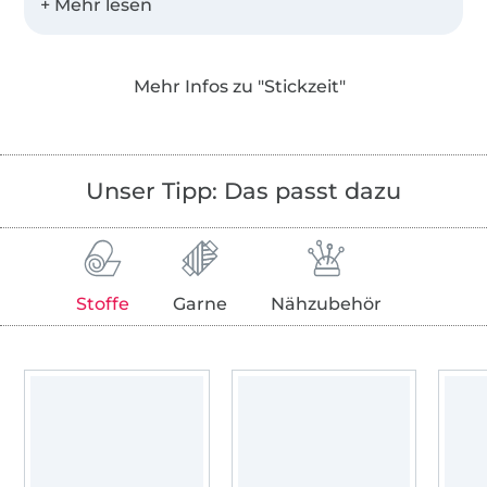
Stickdateien mit viel Liebe und Herzblut für
Deine Stickzeit. Jede Stickdatei erhältst Du in
11 verschiedenen Stickformaten und oft auch
Mehr Infos zu "Stickzeit"
als Set in mehreren Größen.
Zudem werden alle Dateien von meinem
Probeelfen fleißig getestet, bevor sie in den
Unser Tipp: Das passt dazu
Shop einziehen.
Stoffe
Garne
Nähzubehör