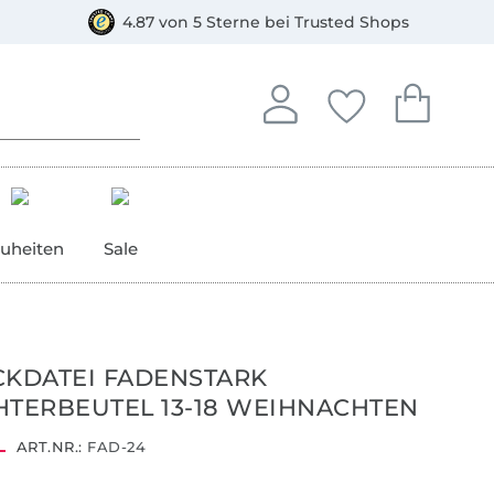
orkasse
4.87 von 5 Sterne bei Trusted Shops
In deinem Konto anmelden o
Du hast keine Artike
Du hast kein
Anmelden
Deine Favorite
Dein W
uheiten
Sale
CKDATEI FADENSTARK
HTERBEUTEL 13-18 WEIHNACHTEN
ART.NR.:
FAD-24