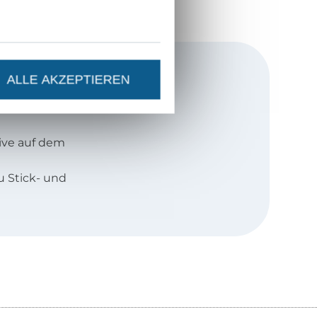
ALLE AKZEPTIEREN
d mein Motto
ive auf dem
u Stick- und
tiv bin, denn es
n meiner
nken, denn