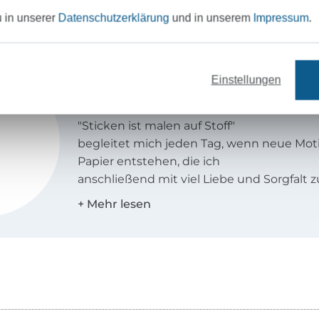
f einem Stückchen Stoff.
u in unserer
Datenschutzerklärung
und in unserem
Impressum
.
Fadenstark
Einstellungen
Hallo, ich bin Melanie von Fadenstark un
"Sticken ist malen auf Stoff"
begleitet mich jeden Tag, wenn neue Mot
Papier entstehen, die ich
anschließend mit viel Liebe und Sorgfalt z
Plotterdateien umwandle.
Es vergeht kein Tag, an dem ich nicht krea
ist Balsam für die Seele!
Ich wünsche dir viel Spaß beim Umsetze
Anleitungen und viel Freude an
den handgemachten Werken und Gesche