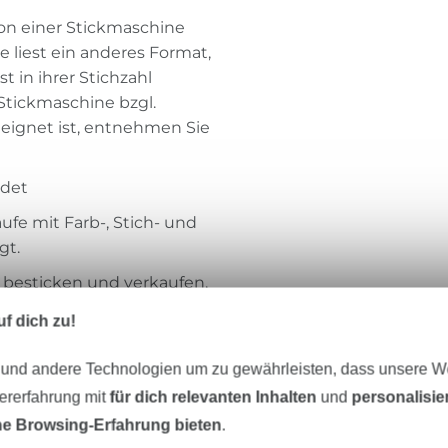
von einer Stickmaschine
liest ein anderes Format,
t in ihrer Stichzahl
 Stickmaschine bzgl.
eignet ist, entnehmen Sie
ndet
ufe mit Farb-, Stich- und
gt.
r besticken und verkaufen,
tieren Sie bitte
f dich zu!
n: Stickdatei von
 und andere Technologien um zu gewährleisten, dass unsere 
kopiert, vervielfältigt,
zererfahrung mit
für dich relevanten Inhalten
und
personalisi
tergegeben werden.
e Browsing-Erfahrung bieten
.