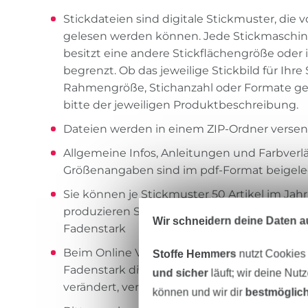
Stickdateien sind digitale Stickmuster, die 
gelesen werden können. Jede Stickmaschine 
besitzt eine andere Stickflächengröße oder is
begrenzt. Ob das jeweilige Stickbild für Ihre
Rahmengröße, Stichanzahl oder Formate ge
bitte der jeweiligen Produktbeschreibung.
Dateien werden in einem ZIP-Ordner verse
Allgemeine Infos, Anleitungen und Farbverlä
Größenangaben sind im pdf-Format beigele
Sie können je Stickmuster 50 Artikel im Jah
produzieren Sie in größerem Rahmen, kontak
Wir schneidern deine Daten au
Fadenstark
Beim Online Verkauf bitte immer mit angebe
Stoffe Hemmers
nutzt Cookies
Fadenstark die Dateien dürfen nicht verkauft, 
und sicher
läuft; wir deine Nut
verändert, verschenkt, getauscht oder wei
können und wir dir
bestmöglich