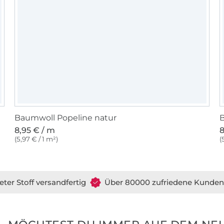
Baumwoll Popeline natur
B
8,95 € / m
8
(5,97 € / 1 m²)
(
eter Stoff versandfertig
Über 80000 zufriedene Kunden