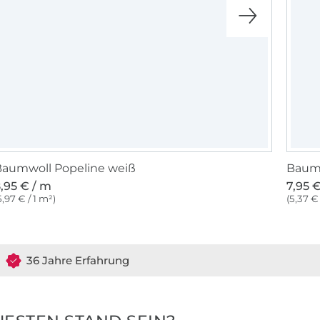
aumwoll Popeline weiß
Baumw
,95 € / m
7,95 
5,97 € / 1 m²)
(5,37 € 
36 Jahre Erfahrung