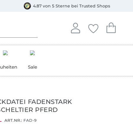
orkasse
4.87 von 5 Sterne bei Trusted Shops
In deinem Konto anmelden o
Du hast keine Artike
Du hast kein
Anmelden
Deine Favorite
Dein W
uheiten
Sale
CKDATEI FADENSTARK
CHELTIER PFERD
ART.NR.:
FAD-9