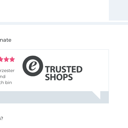
onate
rzester
ch bin
n?