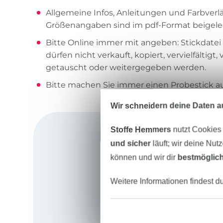
Allgemeine Infos, Anleitungen und Farbverlä
Größenangaben sind im pdf-Format beigele
Bitte Online immer mit angeben: Stickdatei
dürfen nicht verkauft, kopiert, vervielfältigt,
getauscht oder weitergegeben werden.
Bitte machen Sie immer einen Probestick au
Wir schneidern deine Daten au
Stoffe Hemmers
nutzt Cookies
und sicher
läuft; wir deine Nut
können und wir dir
bestmöglich
Weitere Informationen findest d