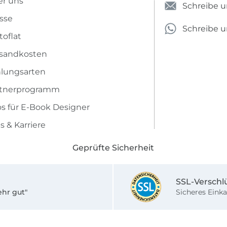
r uns
Schreibe u
sse
Schreibe 
toflat
sandkosten
lungsarten
rtnerprogramm
os für E-Book Designer
s & Karriere
Geprüfte Sicherheit
SSL-Verschl
ehr gut"
Sicheres Einka