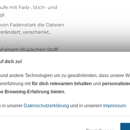
ufe mit Farb-, Stich- und
gt.
 von Fadenstark die Dateien
 verändert, verschenkt,
f einem Stückchen Stoff.
f dich zu!
 und andere Technologien um zu gewährleisten, dass unsere 
Fadenstark
zererfahrung mit
für dich relevanten Inhalten
und
personalisi
e Browsing-Erfahrung bieten
.
Hallo, ich bin Melanie von Fadenstark un
"Sticken ist malen auf Stoff"
u in unserer
Datenschutzerklärung
und in unserem
Impressum
.
begleitet mich jeden Tag, wenn neue Mot
Papier entstehen, die ich
anschließend mit viel Liebe und Sorgfalt z
Plotterdateien umwandle.