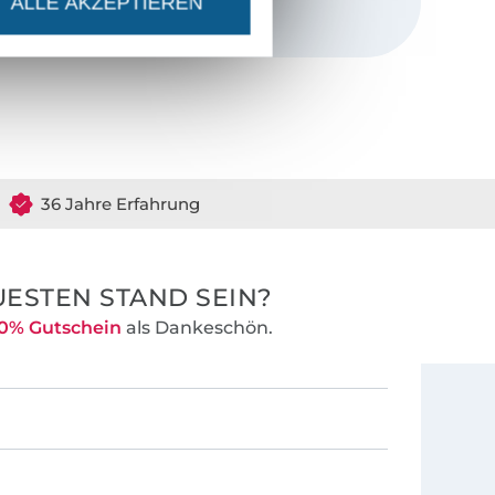
ALLE AKZEPTIEREN
tiv bin, denn es
n meiner
nken, denn
36 Jahre Erfahrung
ESTEN STAND SEIN?
0% Gutschein
als Dankeschön.
gen rund ums