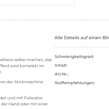
Alle Details auf einen Bl
Schwierigkeitsgrad:
heltiere selber machen, das
Inhalt:
 Pferd wird komplett im
t.
Art.Nr.:
 von der Stickmaschine
Stoffempfehlungen:
.
et und mit Füllwatte
 der Hand oder mit einer