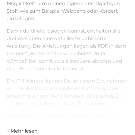
Möglichkeit , um deinen eigenen einzigartigen
Stoff, wie zum Beispiel Webband oder Korderl,
einzufügen.
Damit du direkt loslegen kannst, enthalten alle
drei Versionen eine detaillierte bebilderte
Anleitung. Die Anleitungen liegen als PDF in dem
Ordner "_Werkblaetter-worksheets-2649-
Wimpel" bei, damit du sie bequem abrufen und
nach Bedarf ausdrucken kannst.
Die ITH Wimpel kannst Du ab einem Stickrahmen
von 13x18 sticken. Alle anderen Dateien gehen
schon mit einem 10x10 Rahmen. Bitte schau Dir
am besten vor dem Kauf die Übersichten an.
Als zusätzliches Highlight beinhaltet dieses Set
auch Wimpel als Applikationen. Diese geben
deinen Projekten einen zusätzlichen Akzent und