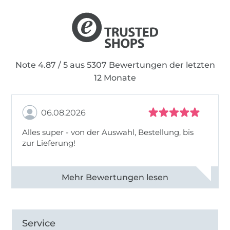
die Stickdatei zu verändern, Teile davon zu
entnehmen oder zu entfernen und dann als
eigene auszugeben
Teile der Stickdatei wegzulassen oder nur
teilweise zu sticken, außer es ist im
Note 4.87 / 5 aus 5307 Bewertungen der letzten
Artikelbeschreibungstext ausdrücklich erlaubt
12 Monate
Grundelemente für eigene Designs zu
verwenden und diese zu vertreiben
06.08.2026
die Stickdatei(en) zu kopieren, zu verändern
oder zu verkaufen.
Alles super - von der Auswahl, Bestellung, bis
zur Lieferung!
Alle 82968 Bewertungen ansehen
Service