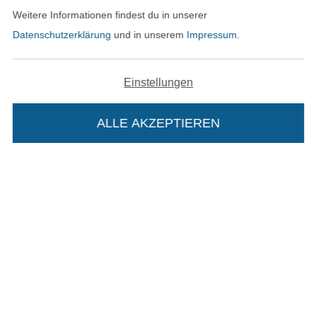
Weitere Informationen findest du in unserer
In den deutschen Shop wechseln (aktuell gewählt
Datenschutzerklärung
und in unserem
Impressum
.
Impressum
Einstellungen
AGB
ALLE AKZEPTIEREN
Datenschutz
In deinen Warenkorb
Widerrufsrecht
Kontakt
Bestellung widerrufen
Finde mehr Inspiration