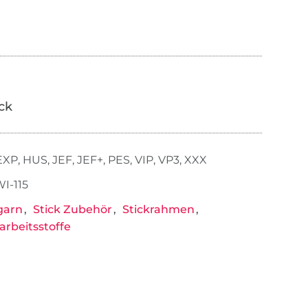
ick
EXP, HUS, JEF, JEF+, PES, VIP, VP3, XXX
I-115
garn
Stick Zubehör
Stickrahmen
rbeitsstoffe