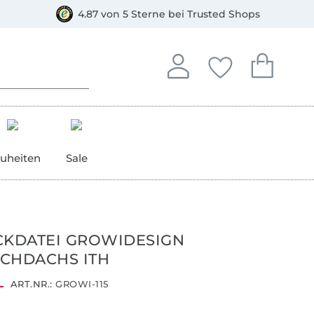
orkasse
4.87 von 5 Sterne bei Trusted Shops
In deinem Konto anmelden o
Du hast keine Artike
Du hast kein
Anmelden
Deine Favorite
Dein W
uheiten
Sale
CKDATEI GROWIDESIGN
CHDACHS ITH
ART.NR.:
GROWI-115