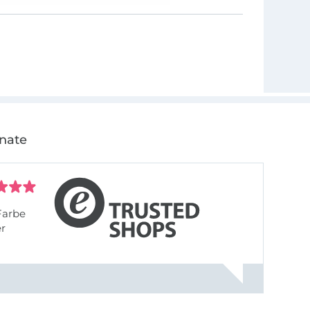
onate
Farbe
er