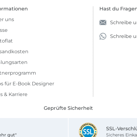
ormationen
Hast du Frage
r uns
Schreibe u
sse
Schreibe 
toflat
sandkosten
lungsarten
rtnerprogramm
os für E-Book Designer
s & Karriere
Geprüfte Sicherheit
SSL-Verschl
ehr gut"
Sicheres Einka