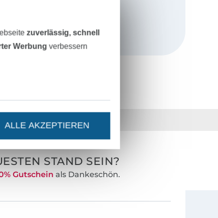
ikationen,
sie dir gefällt.
Webseite
zuverlässig, schnell
erter Werbung
verbessern
36 Jahre Erfahrung
ALLE AKZEPTIEREN
ESTEN STAND SEIN?
0% Gutschein
als Dankeschön.