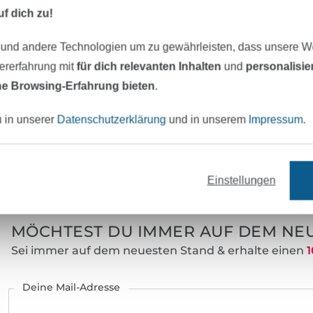
Stöbere durch meine Plotterdateien, Appl
f dich zu!
Stickdateien ... und mach dir deine Welt wie 
 und andere Technologien um zu gewährleisten, dass unsere 
zererfahrung mit
für dich relevanten Inhalten
und
personalisi
e Browsing-Erfahrung bieten
.
u in unserer
Datenschutzerklärung
und in unserem
Impressum
.
eter Stoff versandfertig
Über 80000 zufriedene Kunden
Einstellungen
MÖCHTEST DU IMMER AUF DEM NEU
Sei immer auf dem neuesten Stand & erhalte einen
1
Deine Mail-Adresse