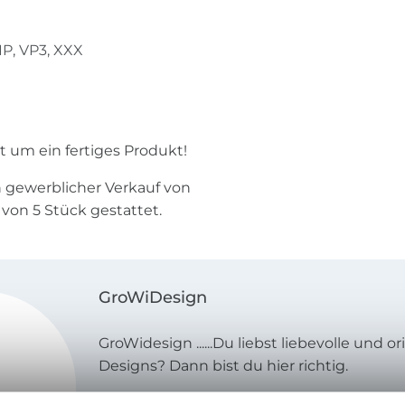
IP, VP3, XXX
ht um ein fertiges Produkt!
in gewerblicher Verkauf von
 von 5 Stück gestattet.
GroWiDesign
GroWidesign ......Du liebst liebevolle und or
Designs? Dann bist du hier richtig.