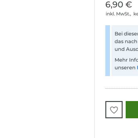
6,90 €
inkl. MwSt., 
Bei dies
das nach
und Ausd
Mehr Inf
unseren