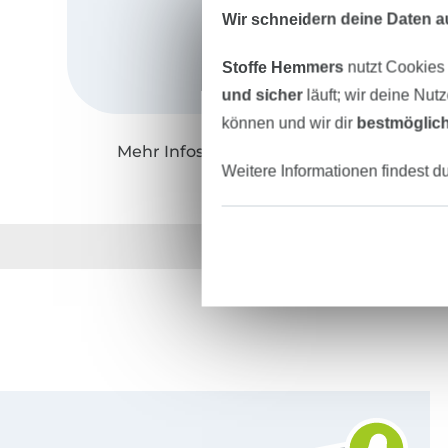
Wir schneidern deine Daten au
Stoffe Hemmers
nutzt Cookies
und sicher
läuft; wir deine Nut
können und wir dir
bestmöglich
Mehr Infos zu "GroWiDesign"
Weitere Informationen findest d
Über 1.8 Millionen M
Für den Stoffe Hemmers Newsletter anmelden