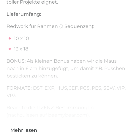
toller Projekte eignet.
Lieferumfang:
Redwork für Rahmen (2 Sequenzen):
10 x 10
13 x 18
BONUS: Als kleinen Bonus haben wir die Maus
noch in 6 cm hinzugefügt, um damit z.B. Puschen
besticken zu können.
FORMATE:
DST, EXP, HUS, JEF, PCS, PES, SEW, VIP,
VP3
Beachte die LIZENZ-Bestimmungen
(nachzulesen auf beemybear.com).