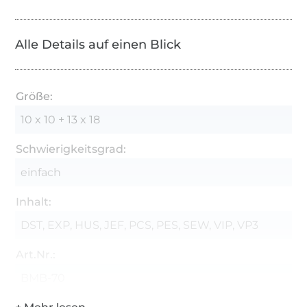
Alle Details auf einen Blick
Größe:
10 x 10 + 13 x 18
Schwierigkeitsgrad:
einfach
Inhalt:
DST, EXP, HUS, JEF, PCS, PES, SEW, VIP, VP3
Art.Nr.:
BMB-70