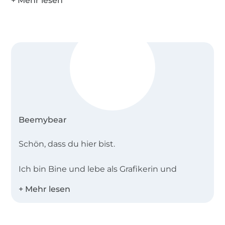
Beemybear
Schön, dass du hier bist.
Ich bin Bine und lebe als Grafikerin und
Illustratorin im beschaulichen Oberfranken.
Mein Label
beemybear
startete vor vielen
Jahren ursprünglich als Stempelmanufaktur.
Vor zwei Jahren habe ich meine Passion in