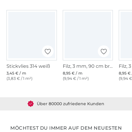
Stickvlies 314 weiß
Filz, 3 mm, 90 cm breit, hellgrün
3,45 € / m
8,95 € / m
8,95 €
(3,83 € / 1 m²)
(9,94 € / 1 m²)
(9,94 €
Über 1.8 Millionen Meter Stoff versandfertig
Über 80000 zufriedene Kunden
36 Jahre Erfahrung
MÖCHTEST DU IMMER AUF DEM NEUESTEN