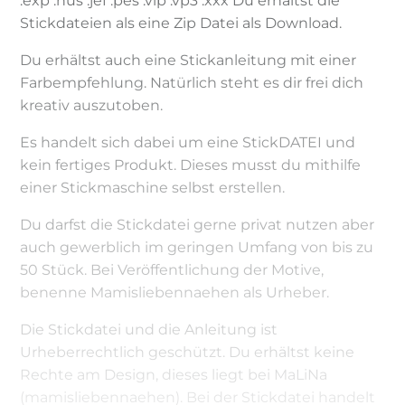
.exp .hus .jef .pes .vip .vp3 .xxx Du erhältst die
Stickdateien als eine Zip Datei als Download.
Du erhältst auch eine Stickanleitung mit einer
Farbempfehlung. Natürlich steht es dir frei dich
kreativ auszutoben.
Es handelt sich dabei um eine StickDATEI und
kein fertiges Produkt. Dieses musst du mithilfe
einer Stickmaschine selbst erstellen.
Du darfst die Stickdatei gerne privat nutzen aber
auch gewerblich im geringen Umfang von bis zu
50 Stück. Bei Veröffentlichung der Motive,
benenne Mamisliebennaehen als Urheber.
Die Stickdatei und die Anleitung ist
Urheberrechtlich geschützt. Du erhältst keine
Rechte am Design, dieses liegt bei MaLiNa
(mamisliebennaehen). Bei der Stickdatei handelt