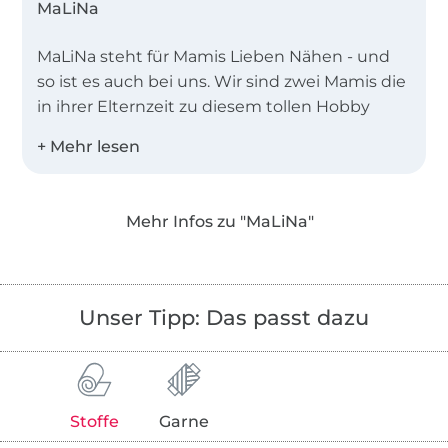
MaLiNa
MaLiNa steht für Mamis Lieben Nähen - und
so ist es auch bei uns. Wir sind zwei Mamis die
in ihrer Elternzeit zu diesem tollen Hobby
gefunden haben.
Das Nähen macht uns so viel Spaß, dass wir
beschlossen haben selbst kreativ tätig zu
Mehr Infos zu "MaLiNa"
werden und eigene Schnittmuster zu
kreieren, die ganz unseren Vorstellungen
entsprechen.
Unser Tipp: Das passt dazu
Stoffe
Garne