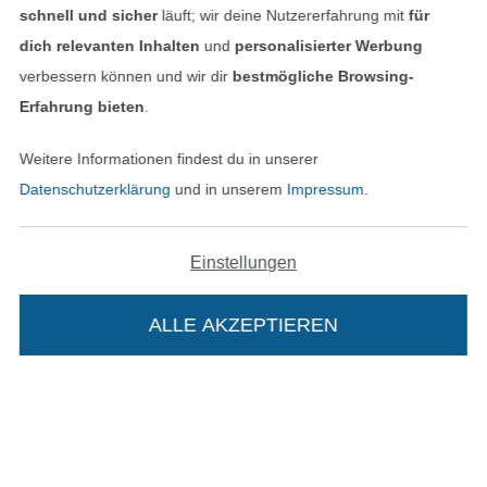
Bezahlen mit
schnell und sicher
läuft; wir deine Nutzererfahrung mit
für
dich relevanten Inhalten
und
personalisierter Werbung
verbessern können und wir dir
bestmögliche Browsing-
Erfahrung bieten
.
Weitere Informationen findest du in unserer
Datenschutzerklärung
und in unserem
Impressum
.
Unsere Versandpartner
Einstellungen
ALLE AKZEPTIEREN
In deinen Warenkorb
In den deutschen Shop wechseln (aktuell gewählt
Impressum
AGB