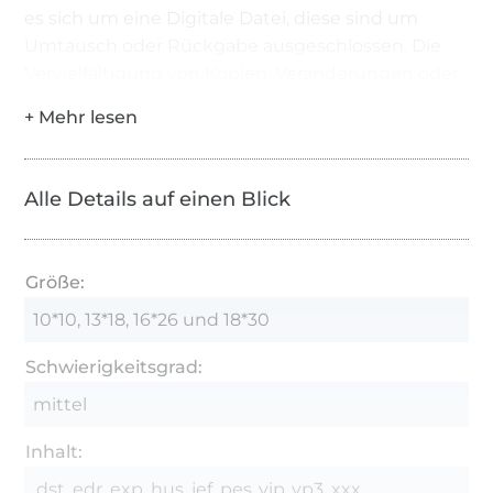
es sich um eine Digitale Datei, diese sind um
Umtausch oder Rückgabe ausgeschlossen. Die
Vervielfältigung von Kopien, Veränderungen oder
Weitergabe der Dateien ist untersagt.
Alle Details auf einen Blick
Größe:
10*10, 13*18, 16*26 und 18*30
Schwierigkeitsgrad:
mittel
Inhalt:
.dst .edr .exp .hus .jef .pes .vip .vp3 .xxx