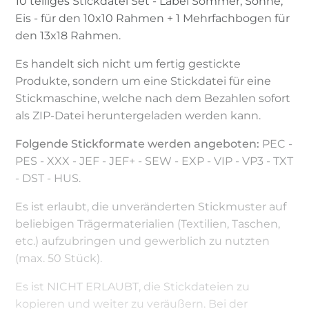
10 teiliges Stickdatei Set - Label Sommer, Sonne,
Eis - für den 10x10 Rahmen + 1 Mehrfachbogen für
den 13x18 Rahmen.
Es handelt sich nicht um fertig gestickte
Produkte, sondern um eine Stickdatei für eine
Stickmaschine, welche nach dem Bezahlen sofort
als ZIP-Datei heruntergeladen werden kann.
Folgende Stickformate werden angeboten:
PEC -
PES - XXX - JEF - JEF+ - SEW - EXP - VIP - VP3 - TXT
- DST - HUS.
Es ist erlaubt, die unveränderten Stickmuster auf
beliebigen Trägermaterialien (Textilien, Taschen,
etc.) aufzubringen und gewerblich zu nutzten
(max. 50 Stück).
Es ist NICHT ERLAUBT, die Stickdateien zu
kopieren und weiter zu veräußern. Bei der