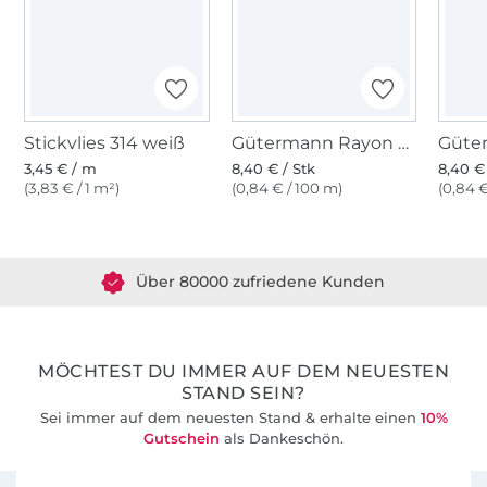
Stickvlies 314 weiß
Gütermann Rayon 40 Maschinenstickgarn 1000 m, blau
3,45 € / m
8,40 € / Stk
8,40 €
(3,83 € / 1 m²)
(0,84 € / 100 m)
(0,84 €
Über 1.8 Millionen Meter Stoff versandfertig
Über 80000 zufriedene Kunden
36 Jahre Erfahrung
MÖCHTEST DU IMMER AUF DEM NEUESTEN
STAND SEIN?
Sei immer auf dem neuesten Stand & erhalte einen
10%
Gutschein
als Dankeschön.
Für den Stoffe Hemmers Newsletter anmelden