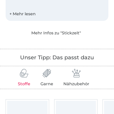
Seit 2016 entwerfe und digitalisierte ich
Stickdateien mit viel Liebe und Herzblut für
Deine Stickzeit. Jede Stickdatei erhältst Du in
11 verschiedenen Stickformaten und oft auch
Mehr Infos zu "Stickzeit"
als Set in mehreren Größen.
Zudem werden alle Dateien von meinem
Probeelfen fleißig getestet, bevor sie in den
Unser Tipp: Das passt dazu
Shop einziehen.
Stoffe
Garne
Nähzubehör