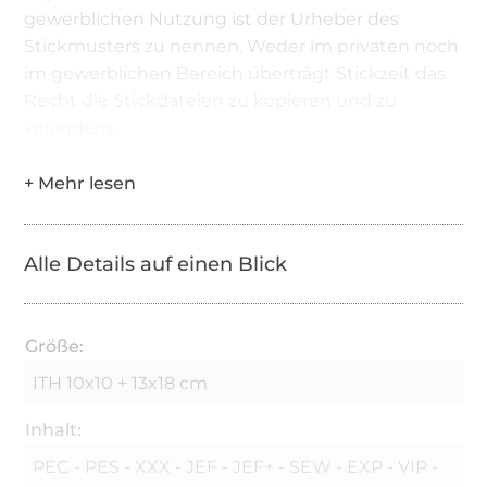
gewerblichen Nutzung ist der Urheber des
Stickmusters zu nennen. Weder im privaten noch
im gewerblichen Bereich überträgt Stickzeit das
Recht die Stickdateien zu kopieren und zu
verändern.
Alle Details auf einen Blick
Größe:
ITH 10x10 + 13x18 cm
Inhalt:
PEC - PES - XXX - JEF - JEF+ - SEW - EXP - VIP -