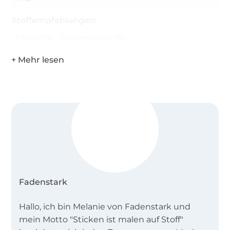
nicht verkauft, kopiert, vervielfältigt, verändert,
verschenkt, getauscht oder weitergegeben
Stoffempfehlungen:
werden.
Filzstoffe
Baumwollstoffe
Bitte machen Sie immer einen Probestick auf
einem Stückchen Stoff.
Fadenstark
Hallo, ich bin Melanie von Fadenstark und
mein Motto "Sticken ist malen auf Stoff"