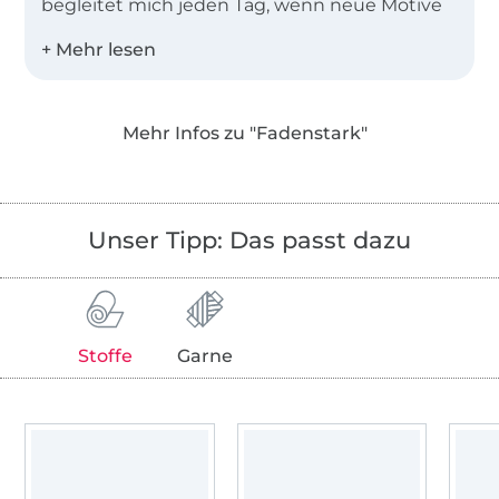
begleitet mich jeden Tag, wenn neue Motive
auf dem Papier entstehen, die ich
anschließend mit viel Liebe und Sorgfalt zu
Stick- und Plotterdateien umwandle.
Mehr Infos zu "Fadenstark"
Es vergeht kein Tag, an dem ich nicht kreativ
bin, denn es ist Balsam für die Seele!
Ich wünsche dir viel Spaß beim Umsetzen
meiner Anleitungen und viel Freude an
Unser Tipp: Das passt dazu
den handgemachten Werken und
Geschenken, denn selbst gemachte
Geschenke sind
bekanntlich die Schönsten!
Stoffe
Garne
Eure Melanie
Viele weitere Stickdateien und Anleitungen