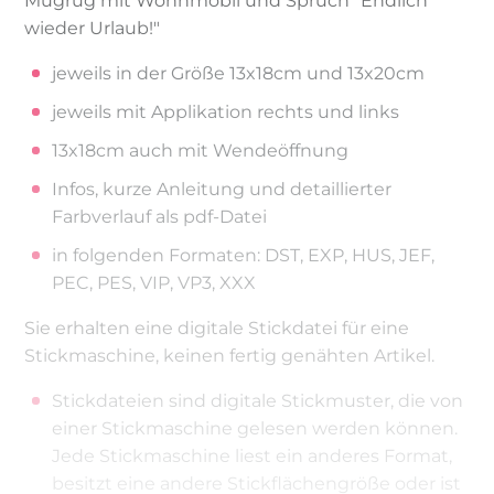
Mugrug mit Wohnmobil und Spruch "Endlich
wieder Urlaub!"
jeweils in der Größe 13x18cm und 13x20cm
jeweils mit Applikation rechts und links
13x18cm auch mit Wendeöffnung
Infos, kurze Anleitung und detaillierter
Farbverlauf als pdf-Datei
in folgenden Formaten: DST, EXP, HUS, JEF,
PEC, PES, VIP, VP3, XXX
Sie erhalten eine digitale Stickdatei für eine
Stickmaschine, keinen fertig genähten Artikel.
Stickdateien sind digitale Stickmuster, die von
einer Stickmaschine gelesen werden können.
Jede Stickmaschine liest ein anderes Format,
besitzt eine andere Stickflächengröße oder ist