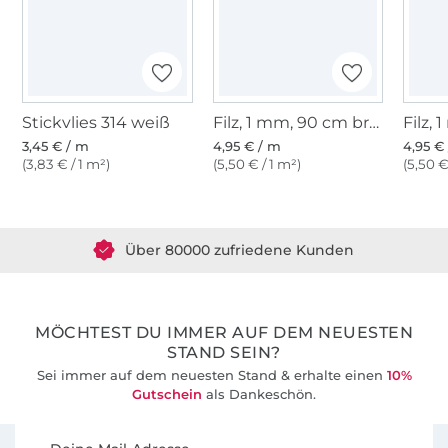
rund ums Plotten, Nähen und Sticken
findet ihr auch auf auf meiner Seite.
Stickvlies 314 weiß
Filz, 1 mm, 90 cm breit, hellgrau meliert
3,45 € / m
4,95 € / m
4,95 €
(3,83 € / 1 m²)
(5,50 € / 1 m²)
(5,50 €
Über 1.8 Millionen Meter Stoff versandfertig
Über 80000 zufriedene Kunden
36 Jahre Erfahrung
MÖCHTEST DU IMMER AUF DEM NEUESTEN
STAND SEIN?
Sei immer auf dem neuesten Stand & erhalte einen
10%
Gutschein
als Dankeschön.
Für den Stoffe Hemmers Newsletter anmelden