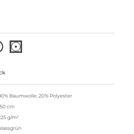
ick
80% Baumwolle, 20% Polyester
150 cm
225 g/m²
blassgrün