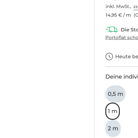
inkl. MwSt.,
zz
14,95 € / m
(G
Heute bes
Deine indiv
0,5 m
1 m
2 m