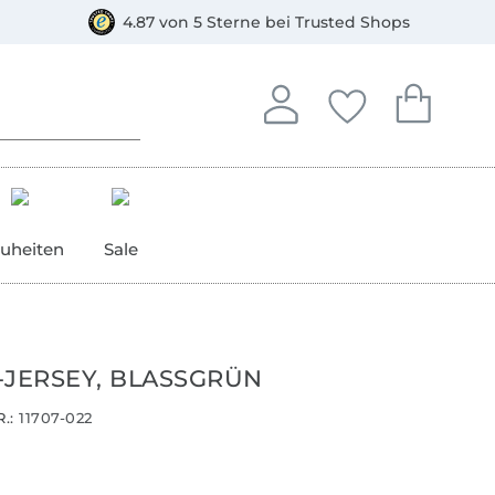
orkasse
4.87 von 5 Sterne bei Trusted Shops
In deinem Konto anmelden o
Du hast keine Artike
Du hast kein
Anmelden
Deine Favorite
Dein W
uheiten
Sale
-JERSEY, BLASSGRÜN
.:
11707-022