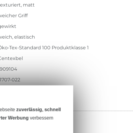
texturiert, matt
weicher Griff
gewirkt
weich, elastisch
Öko-Tex-Standard 100 Produktklasse 1
Centexbel
1909104
11707-022
Webseite
zuverlässig, schnell
erter Werbung
verbessern