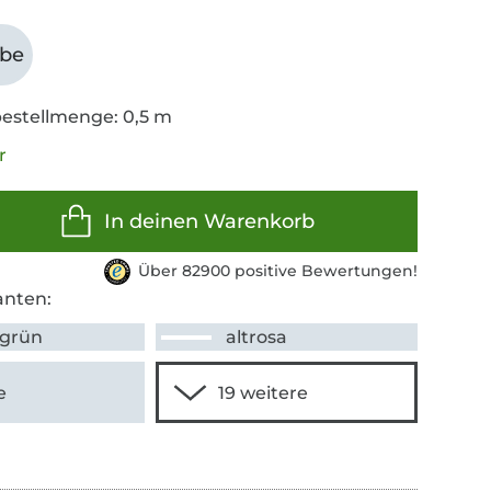
abe
estellmenge: 0,5 m
r
In deinen Warenkorb
Über 82900 positive Bewertungen!
anten:
sgrün
altrosa
e