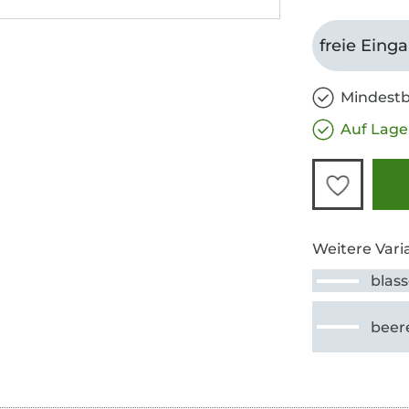
freie Eing
Mindestb
Auf Lage
Weitere Vari
blas
beer