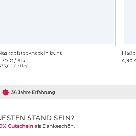
laskopfstecknadeln bunt
Maßba
,70 € / Stk
4,90 €
435,00 € / 1 kg)
36 Jahre Erfahrung
ESTEN STAND SEIN?
0% Gutschein
als Dankeschön.