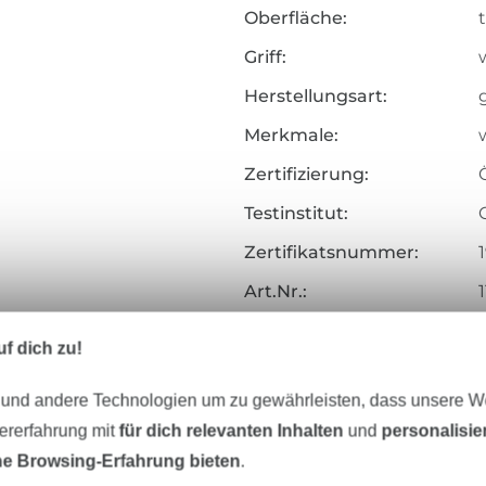
Oberfläche:
Griff:
Herstellungsart:
Merkmale:
Zertifizierung:
Testinstitut:
Zertifikatsnummer:
Art.Nr.:
Hersteller-Kontaktdaten
f dich zu!
 und andere Technologien um zu gewährleisten, dass unsere 
zererfahrung mit
für dich relevanten Inhalten
und
personalisi
Unser Tipp: Das passt dazu
e Browsing-Erfahrung bieten
.