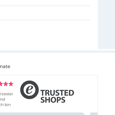
onate
rzester
ch bin