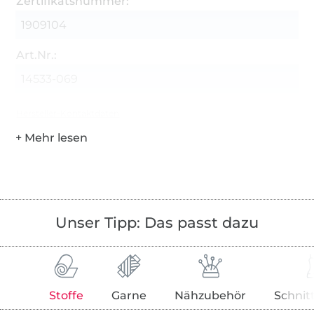
Zertifikatsnummer:
1909104
Art.Nr.:
14533-069
Hersteller-Kontaktdaten
Unser Tipp: Das passt dazu
Stoffe
Garne
Nähzubehör
Schnit