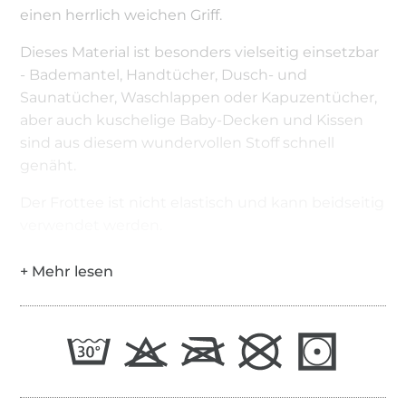
einen herrlich weichen Griff.
Dieses Material ist besonders vielseitig einsetzbar
- Bademantel, Handtücher, Dusch- und
Saunatücher, Waschlappen oder Kapuzentücher,
aber auch kuschelige Baby-Decken und Kissen
sind aus diesem wundervollen Stoff schnell
genäht.
Der Frottee ist nicht elastisch und kann beidseitig
verwendet werden.