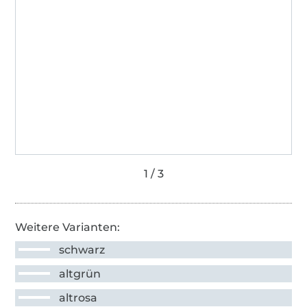
Weitere Varianten:
schwarz
altgrün
altrosa