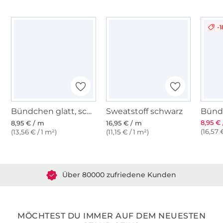
-
Bündchen glatt, schwarz
Sweatstoff schwarz
8,95 €
8,95 € / m
16,95 € / m
(16,57 
(13,56 € / 1 m²)
(11,15 € / 1 m²)
Über 1.8 Millionen Meter Stoff versandfertig
Über 80000 zufriedene Kunden
36 Jahre Erfahrung
MÖCHTEST DU IMMER AUF DEM NEUESTEN