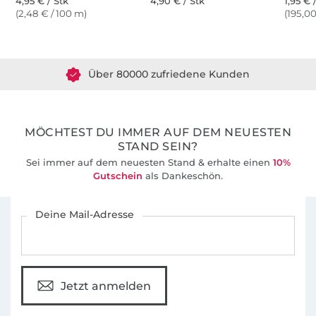
4,95 € / Stk
4,90 € / Stk
1,95 € 
(2,48 € / 100 m)
(195,00
Über 1.8 Millionen Meter Stoff versandfertig
Über 80000 zufriedene Kunden
36 Jahre Erfahrung
MÖCHTEST DU IMMER AUF DEM NEUESTEN
STAND SEIN?
Sei immer auf dem neuesten Stand & erhalte einen
10%
Gutschein
als Dankeschön.
Für den Stoffe Hemmers Newsletter anmelden
Deine Mail-Adresse
Jetzt anmelden