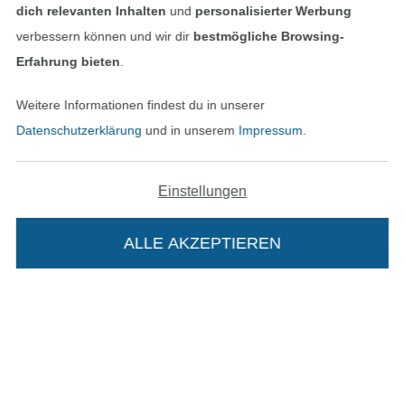
dich relevanten Inhalten
und
personalisierter Werbung
verbessern können und wir dir
bestmögliche Browsing-
Erfahrung bieten
.
In den deutschen Shop wechseln (aktuell gewählt
Weitere Informationen findest du in unserer
Datenschutzerklärung
und in unserem
Impressum
.
Impressum
AGB
Einstellungen
Datenschutz
ALLE AKZEPTIEREN
Widerrufsrecht
Kontakt
Bestellung widerrufen
Die Stoffe Hemmers Portoflat: