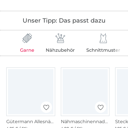
Unser Tipp: Das passt dazu
Garne
Nähzubehör
Schnittmuster
Gütermann Allesnäher (761) türkis
Nähmaschinennadeln 130/705, Universal 70-100