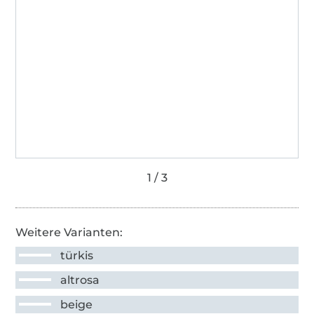
Weitere Varianten:
türkis
altrosa
beige