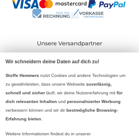
Unsere Versandpartner
Wir schneidern deine Daten auf dich zu!
Stoffe Hemmers
nutzt Cookies und andere Technologien um
In den deutschen Shop wechseln (aktuell gewählt
zu gewährleisten, dass unsere Webseite
zuverlässig,
schnell und sicher
läuft; wir deine Nutzererfahrung mit
für
Impressum
dich relevanten Inhalten
und
personalisierter Werbung
verbessern können und wir dir
bestmögliche Browsing-
AGB
Erfahrung bieten
.
Datenschutz
Weitere Informationen findest du in unserer