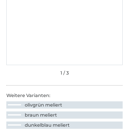
Weitere Varianten:
olivgrün meliert
braun meliert
dunkelblau meliert