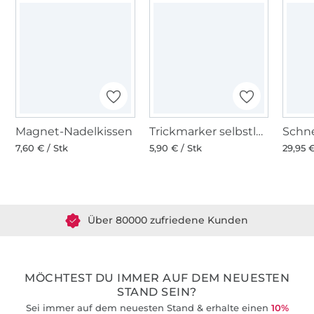
Magnet-Nadelkissen
Trickmarker selbstlöschend, violett
7,60 € / Stk
5,90 € / Stk
29,95 €
Über 1.8 Millionen Meter Stoff versandfertig
Über 80000 zufriedene Kunden
36 Jahre Erfahrung
MÖCHTEST DU IMMER AUF DEM NEUESTEN
STAND SEIN?
Sei immer auf dem neuesten Stand & erhalte einen
10%