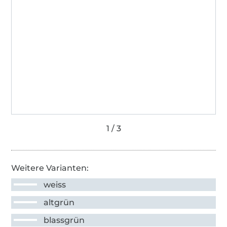
Weitere Varianten:
weiss
altgrün
blassgrün