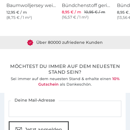
Baumwolljersey weiß
Bündchenstoff gerippt weiss
8,95 € / m
10,95 € / m
12,95 € / m
8,95 €
(16,57 € / 1 m²)
(8,75 € / 1 m²)
(13,56 
Über 1.8 Millionen Meter Stoff versandfertig
Über 80000 zufriedene Kunden
36 Jahre Erfahrung
MÖCHTEST DU IMMER AUF DEM NEUESTEN
STAND SEIN?
Sei immer auf dem neuesten Stand & erhalte einen
10%
Gutschein
als Dankeschön.
Für den Stoffe Hemmers Newsletter anmelden
Deine Mail-Adresse
Jetzt anmelden