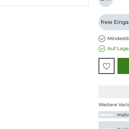
freie Eing
Mindestb
Auf Lage
Weitere Vari
malv