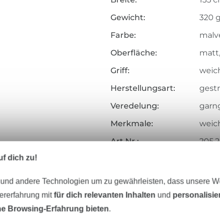
Gewicht:
320 
Farbe:
malv
Oberfläche:
matt
Griff:
weich
Herstellungsart:
gestr
Veredelung:
garn
Merkmale:
weich
Art.Nr.:
205.
f dich zu!
Hersteller-Kontaktdaten
 und andere Technologien um zu gewährleisten, dass unsere 
zererfahrung mit
für dich relevanten Inhalten
und
personalisi
e Browsing-Erfahrung bieten
.
Unser Tipp: Das passt dazu