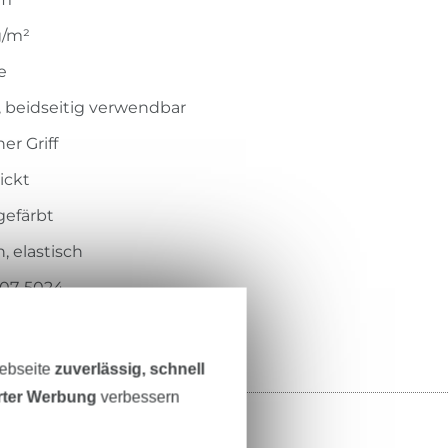
g/m²
e
, beidseitig verwendbar
er Griff
ickt
gefärbt
, elastisch
207-5024
Webseite
zuverlässig, schnell
erter Werbung
verbessern