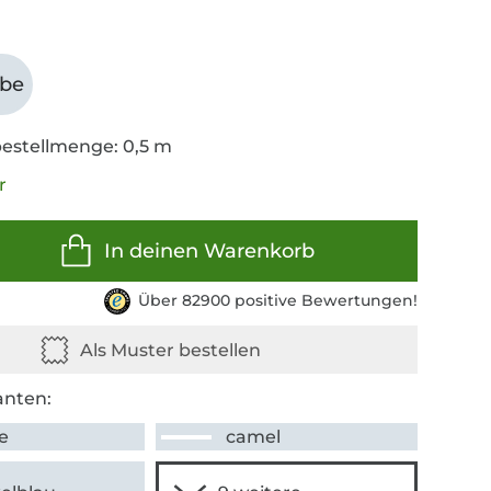
abe
estellmenge: 0,5 m
r
In deinen Warenkorb
Über 82900 positive Bewertungen!
anten:
e
camel