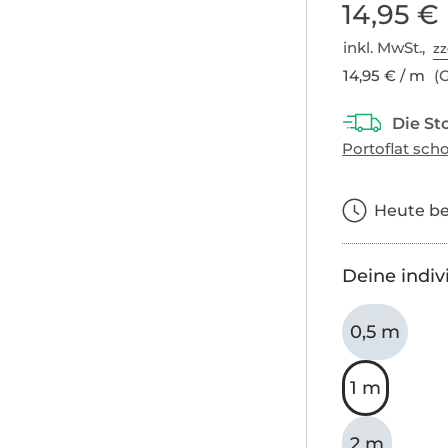
14,95 €
inkl. MwSt.,
zz
14,95 € / m
(G
Heute bes
Deine indiv
0,5 m
1 m
2 m