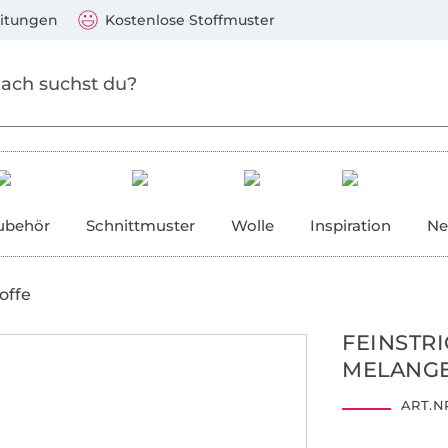
Zum Hauptinhalt springen
Weiter zur Suche
)
Visa, Mastercard, PayPal, Giropay, Kauf auf Rechnung, V
eitungen
Kostenlose Stoffmuster
ubehör
Schnittmuster
Wolle
Inspiration
Ne
offe
FEINSTR
MELANGE
ART.NR