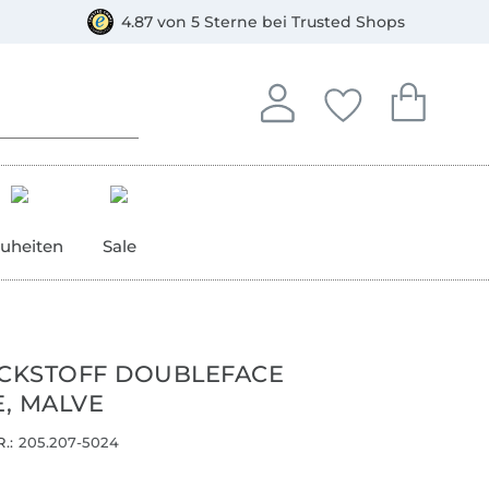
orkasse
4.87 von 5 Sterne bei Trusted Shops
In deinem Konto anmelden o
Du hast keine Artike
Du hast kein
Anmelden
Deine Favorite
Dein W
uheiten
Sale
ICKSTOFF DOUBLEFACE
, MALVE
.:
205.207-5024