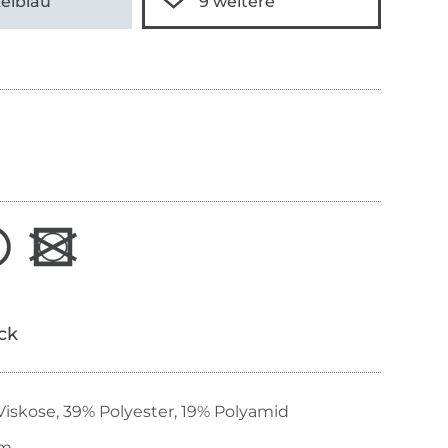
elblau
ick
iskose, 39% Polyester, 19% Polyamid
cm