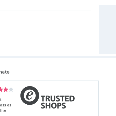
nate
t.
ass es
offen
gestreift