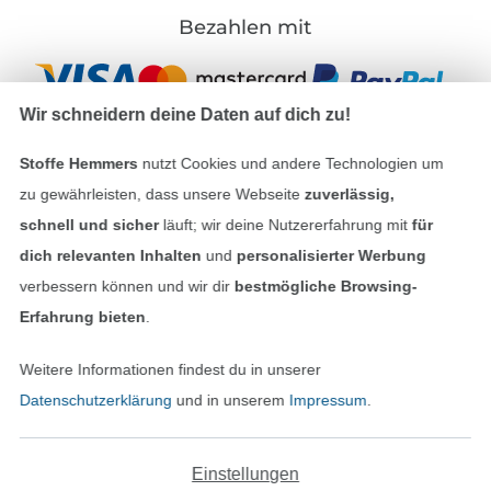
Bezahlen mit
Wir schneidern deine Daten auf dich zu!
Stoffe Hemmers
nutzt Cookies und andere Technologien um
zu gewährleisten, dass unsere Webseite
zuverlässig,
Unsere Versandpartner
schnell und sicher
läuft; wir deine Nutzererfahrung mit
für
dich relevanten Inhalten
und
personalisierter Werbung
verbessern können und wir dir
bestmögliche Browsing-
Erfahrung bieten
.
In den deutschen Shop wechseln (aktuell gewählt
Weitere Informationen findest du in unserer
Datenschutzerklärung
und in unserem
Impressum
.
Impressum
AGB
Einstellungen