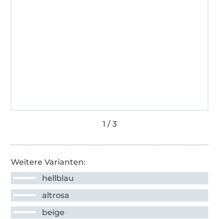
Weitere Varianten:
hellblau
altrosa
beige