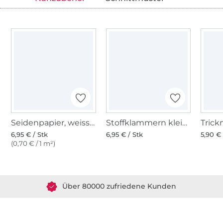
Seidenpapier, weiss/uni
Stoffklammern klein 20 Stk., bunt
6,95 € / Stk
6,95 € / Stk
5,90 € 
(0,70 € / 1 m²)
Über 1.8 Millionen Meter Stoff versandfertig
Über 80000 zufriedene Kunden
36 Jahre Erfahrung