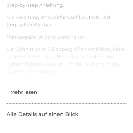
Step-by-step Anleitung.
Die Anleitung ist ebenfalls auf Deutsch und
Englisch verfügbar.
Nahtzugabe ist bereits enthalten.
Der Schnitt ist in 6 Doppelgrößen erhältlich, siehe
dazu die Größentabelle und gleiche diese mit
deinen Köpermaßen ab, um die für dich richtige
Größe zu bestimmen.
Benötigte Materialien:
Stoff (s. Tabelle)
Gummiband 4,5-5cm breit, (AB: ca. 87cm, CD:
ca. 94cm, EF: ca. 98cm, GH: ca. 104cm, IJ: ca.
Alle Details auf einen Blick
113cm, KL: ca. 123cm)
7 Druckknöpfe Durchmesser ca. 1,3-1,6cm breit