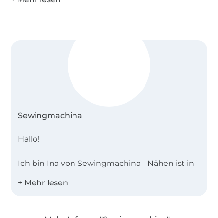
Sewingmachina
Hallo!
Ich bin Ina von Sewingmachina - Nähen ist in
meiner Familie Tradition und so habe ich
schon mit 13 Jahren begonnen zu nähen. Ich
wollte immer die neueste Mode haben, aber
glücklicherweise haben meine Eltern mir die