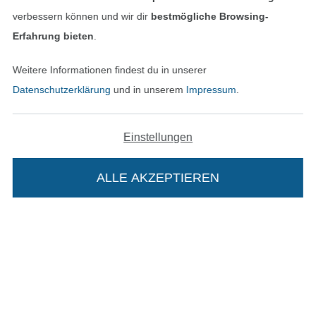
verbessern können und wir dir
bestmögliche Browsing-
Erfahrung bieten
.
Bestellung widerrufen
Weitere Informationen findest du in unserer
Datenschutzerklärung
und in unserem
Impressum
.
Finde mehr Inspiration
Einstellungen
ALLE AKZEPTIEREN
Die Stoffe Hemmers Portoflat:
In den niederländischen Sh
In den französisch
Nederlands
Français
(France)