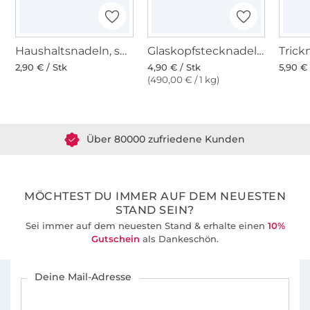
Haushaltsnadeln, sortiert, 12 Stk
Glaskopfstecknadeln bunt
2,90 € / Stk
4,90 € / Stk
5,90 € 
(490,00 € / 1 kg)
Über 1.8 Millionen Meter Stoff versandfertig
Über 80000 zufriedene Kunden
36 Jahre Erfahrung
MÖCHTEST DU IMMER AUF DEM NEUESTEN
STAND SEIN?
Sei immer auf dem neuesten Stand & erhalte einen
10%
Gutschein
als Dankeschön.
Für den Stoffe Hemmers Newsletter anmelden
Deine Mail-Adresse