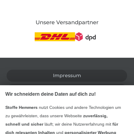
Unsere Versandpartner
In den deutschen Shop wechseln (aktuell gewählt
Impressum
AGB
Wir schneidern deine Daten auf dich zu!
Datenschutz
Stoffe Hemmers
nutzt Cookies und andere Technologien um
zu gewährleisten, dass unsere Webseite
zuverlässig,
Widerrufsrecht
schnell und sicher
läuft; wir deine Nutzererfahrung mit
für
dich relevanten Inhalten
und
personalisierter Werbung
Kontakt