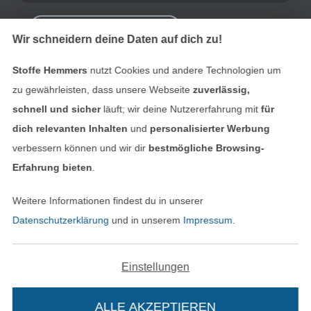
Bestellung widerrufen
Wir schneidern deine Daten auf dich zu!
Stoffe Hemmers
nutzt Cookies und andere Technologien um
Finde mehr Inspiration
zu gewährleisten, dass unsere Webseite
zuverlässig,
schnell und sicher
läuft; wir deine Nutzererfahrung mit
für
dich relevanten Inhalten
und
personalisierter Werbung
verbessern können und wir dir
bestmögliche Browsing-
Erfahrung bieten
.
Weitere Informationen findest du in unserer
Datenschutzerklärung
und in unserem
Impressum
.
Einstellungen
In den niederländischen Sh
In den französisch
Nederlands
Français
(France)
ALLE AKZEPTIEREN