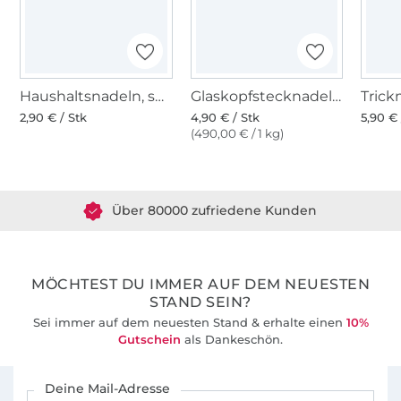
Haushaltsnadeln, sortiert, 12 Stk
Glaskopfstecknadeln bunt
2,90 € / Stk
4,90 € / Stk
5,90 € 
(490,00 € / 1 kg)
Über 1.8 Millionen Meter Stoff versandfertig
Über 80000 zufriedene Kunden
36 Jahre Erfahrung
MÖCHTEST DU IMMER AUF DEM NEUESTEN
STAND SEIN?
Sei immer auf dem neuesten Stand & erhalte einen
10%
Gutschein
als Dankeschön.
Für den Stoffe Hemmers Newsletter anmelden
Deine Mail-Adresse