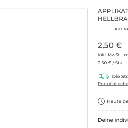
APPLIKA
HELLBR
ART.NR
2,50 €
inkl. MwSt.,
zz
2,50 € / Stk
Heute bes
Deine indiv