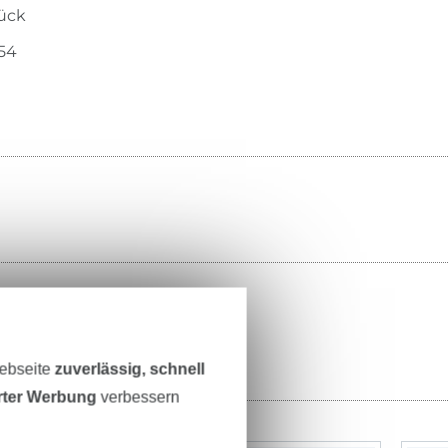
tück
54
Webseite
zuverlässig, schnell
erter Werbung
verbessern