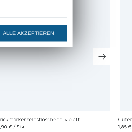
ALLE AKZEPTIEREN
rickmarker selbstlöschend, violett
Güte
,90 € / Stk
1,85 €