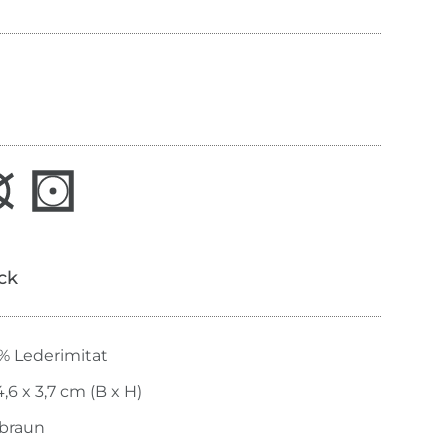
ick
% Lederimitat
4,6 x 3,7 cm (B x H)
lbraun