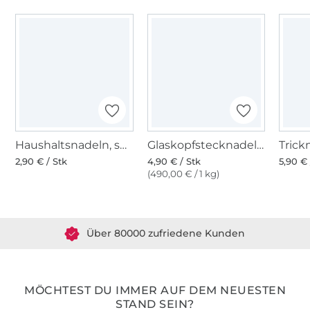
Haushaltsnadeln, sortiert, 12 Stk
Glaskopfstecknadeln bunt
2,90 € / Stk
4,90 € / Stk
5,90 € 
(490,00 € / 1 kg)
Über 1.8 Millionen Meter Stoff versandfertig
Über 80000 zufriedene Kunden
36 Jahre Erfahrung
MÖCHTEST DU IMMER AUF DEM NEUESTEN
STAND SEIN?