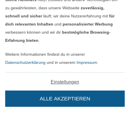
zu gewährleisten, dass unsere Webseite
zuverlässig,
Widerrufsrecht
schnell und sicher
läuft; wir deine Nutzererfahrung mit
für
dich relevanten Inhalten
und
personalisierter Werbung
Kontakt
verbessern können und wir dir
bestmögliche Browsing-
Erfahrung bieten
.
Bestellung widerrufen
Weitere Informationen findest du in unserer
Datenschutzerklärung
und in unserem
Impressum
.
Finde mehr Inspiration
Einstellungen
ALLE AKZEPTIEREN