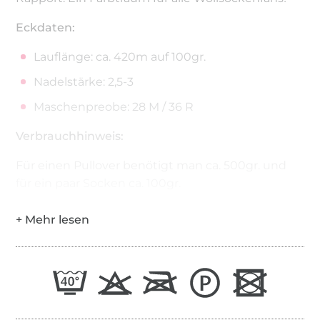
Eckdaten:
Lauflänge: ca. 420m auf 100gr.
Nadelstärke: 2,5-3
Maschenpreobe: 28 M / 36 R
Verbrauchhinweis:
Für einen Pullover benötigt man ca. 500gr. und
für ein paar Socken ca. 100gr.