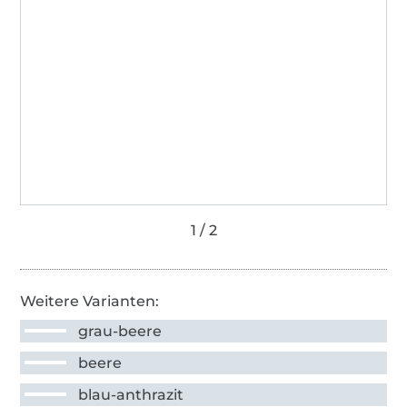
Weitere Varianten:
grau-beere
beere
blau-anthrazit