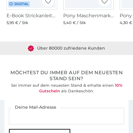
DIGITAL
E-Book Strickanleitung CraSy Tuch Lotusherz
Pony Maschenmarkierer verschließbar 15 Stk.
5,95 € / Stk
5,40 € / Stk
4,30 € 
Über 1.8 Millionen Meter Stoff versandfertig
Über 80000 zufriedene Kunden
36 Jahre Erfahrung
MÖCHTEST DU IMMER AUF DEM NEUESTEN
STAND SEIN?
Sei immer auf dem neuesten Stand & erhalte einen
10%
Gutschein
als Dankeschön.
Für den Stoffe Hemmers Newsletter anmelden
Deine Mail-Adresse