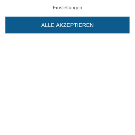
Einstellungen
Unsere Versandpartner
ALLE AKZEPTIEREN
In den deutschen Shop wechseln (aktuell gewählt
Impressum
Die Stoffe Hemmers Portoflat:
AGB
Beschreibung:
Datenschutz
Beim Kauf der Portoflat bekommst du sechs
Monate versandkostenfreie Lieferung ab einem
Widerrufsrecht
Bestellwert von 15€. Sie ist nicht als Gast
bestellbar und hat eine Mindestlaufzeit von 6
Kontakt
Monaten, danach läuft sie automatisch aus.